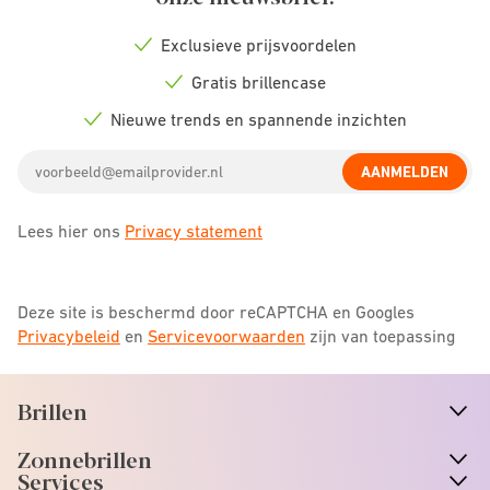
Exclusieve prijsvoordelen
Check
icon
Gratis brillencase
Check
icon
Nieuwe trends en spannende inzichten
Check
icon
Email
AANMELDEN
address
Lees hier ons
Privacy statement
Deze site is beschermd door reCAPTCHA en Googles
Privacybeleid
en
Servicevoorwaarden
zijn van toepassing
Brillen
n
A
r
r
o
w
i
c
o
Zonnebrillen
n
A
r
r
o
w
i
c
o
Services