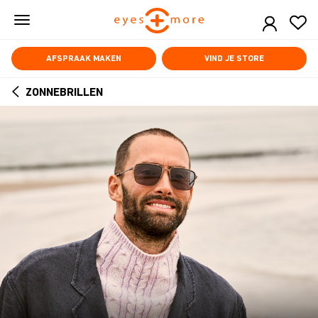
Skip
to
main
content
AFSPRAAK MAKEN
VIND JE STORE
ZONNEBRILLEN
ARROW
BACK