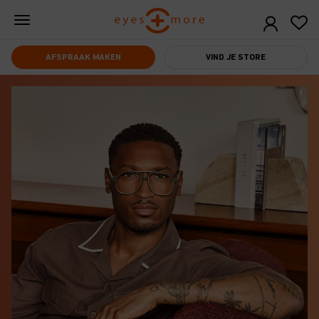
Skip
to
main
content
AFSPRAAK MAKEN
VIND JE STORE