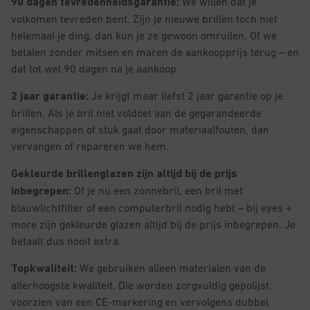
90 dagen tevredenheidsgarantie:
We willen dat je
volkomen tevreden bent. Zijn je nieuwe brillen toch niet
helemaal je ding, dan kun je ze gewoon omruilen. Of we
betalen zonder mitsen en maren de aankoopprijs terug – en
dat tot wel 90 dagen na je aankoop.
2 jaar garantie:
Je krijgt maar liefst 2 jaar garantie op je
brillen. Als je bril niet voldoet aan de gegarandeerde
eigenschappen of stuk
gaat door materiaalfouten, dan
vervangen of repareren we hem.
Gekleurde brillenglazen zijn altijd bij de prijs
inbegrepen:
Of je nu een zonnebril, een bril met
blauwlichtfilter of een computerbril nodig hebt – bij eyes +
more zijn gekleurde glazen altijd bij de prijs inbegrepen. Je
betaalt dus nooit extra.
Topkwaliteit:
We gebruiken alleen materialen van de
allerhoogste kwaliteit. Die worden zorgvuldig gepolijst,
voorzien van een CE-markering en vervolgens dubbel