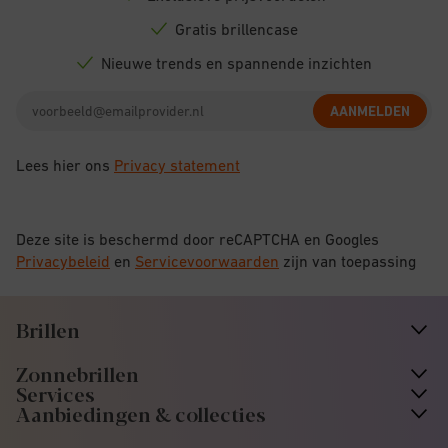
Check
icon
Gratis brillencase
Check
icon
Nieuwe trends en spannende inzichten
Check
icon
Email
AANMELDEN
address
Lees hier ons
Privacy statement
Deze site is beschermd door reCAPTCHA en Googles
Privacybeleid
en
Servicevoorwaarden
zijn van toepassing
Brillen
n
A
r
r
o
w
i
c
o
Zonnebrillen
n
A
r
r
o
w
i
c
o
Services
n
A
r
r
o
w
i
c
o
Aanbiedingen & collecties
n
A
r
r
o
w
i
c
o