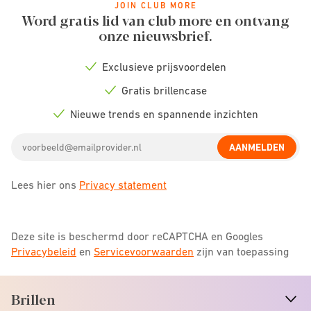
JOIN CLUB MORE
Word gratis lid van club more en ontvang
onze nieuwsbrief.
Exclusieve prijsvoordelen
Check
icon
Gratis brillencase
Check
icon
Nieuwe trends en spannende inzichten
Check
icon
Email
AANMELDEN
address
Lees hier ons
Privacy statement
Deze site is beschermd door reCAPTCHA en Googles
Privacybeleid
en
Servicevoorwaarden
zijn van toepassing
Brillen
n
A
r
r
o
w
i
c
o