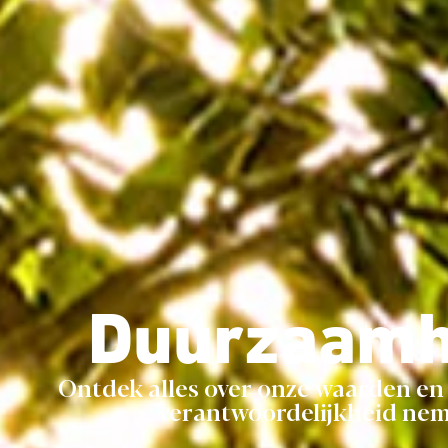
Duurzaamh
Ontdek alles over onze waarden en 
verantwoordelijkheid nem