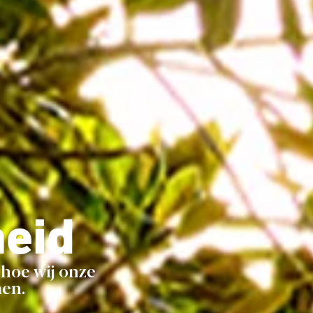
eid
hoe wij onze
en.