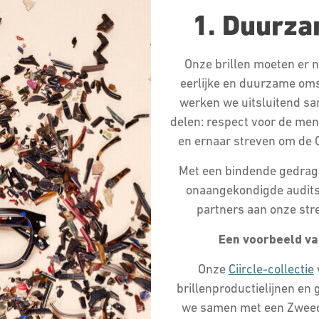
1. Duurza
Onze brillen moeten er n
eerlijke en duurzame o
werken we uitsluitend s
delen: respect voor de me
en ernaar streven om de C
Met een bindende gedrags
onaangekondigde audits
partners aan onze str
Een voorbeeld va
Onze
Ciircle-collectie
brillenproductielijnen e
we samen met een Zweedse