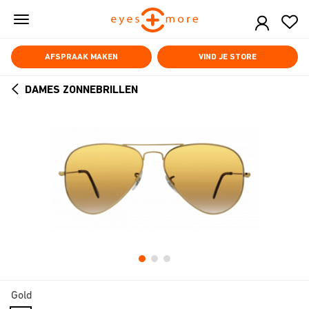
Skip
to
main
content
AFSPRAAK MAKEN
VIND JE STORE
DAMES ZONNEBRILLEN
ARROW
BACK
Gold