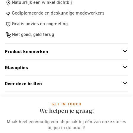
Natuurlijk een winkel dichtbij
Gediplomeerde en deskundige medewerkers
Gratis advies en oogmeting
Niet goed, geld terug
Product kenmerken
n
A
r
r
o
w
i
c
o
Glasopties
n
A
r
r
o
w
i
c
o
Over deze brillen
n
A
r
r
o
w
i
c
o
GET IN TOUCH
We helpen je graag!
Maak heel eenvoudig een afspraak bij één van onze stores
bij jou in de buurt!