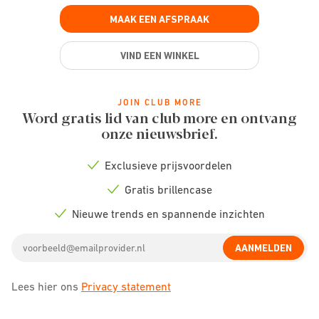
MAAK EEN AFSPRAAK
VIND EEN WINKEL
JOIN CLUB MORE
Word gratis lid van club more en ontvang
onze nieuwsbrief.
Exclusieve prijsvoordelen
Check
icon
Gratis brillencase
Check
icon
Nieuwe trends en spannende inzichten
Check
icon
Email
AANMELDEN
address
Lees hier ons
Privacy statement