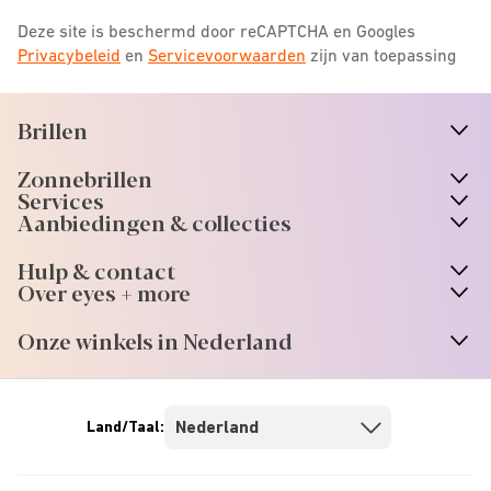
Deze site is beschermd door reCAPTCHA en Googles
Privacybeleid
en
Servicevoorwaarden
zijn van toepassing
Brillen
n
A
r
r
o
w
i
c
o
Zonnebrillen
n
A
r
r
o
w
i
c
o
Services
n
A
r
r
o
w
i
c
o
Aanbiedingen & collecties
n
A
r
r
o
w
i
c
o
Hulp & contact
n
A
r
r
o
w
i
c
o
Over eyes + more
n
A
r
r
o
w
i
c
o
Onze winkels in Nederland
n
A
r
r
o
w
i
c
o
Land/Taal: