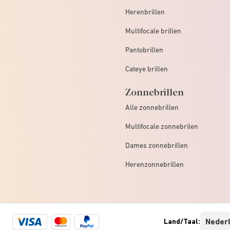
Herenbrillen
Multifocale brillen
Pantobrillen
Cateye brillen
Zonnebrillen
Alle zonnebrillen
Multifocale zonnebrilen
Dames zonnebrillen
Herenzonnebrillen
Visa
Mastercard
Paypal
Land/Taal:
logo
logo