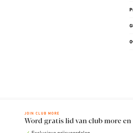
P
G
O
JOIN CLUB MORE
Word gratis lid van club more en
Exclusieve prijsvoordelen