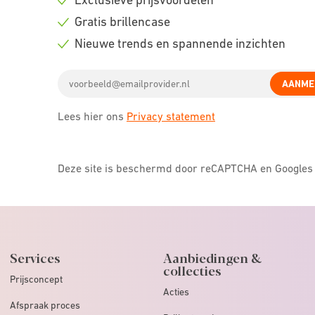
Check
Gratis brillencase
icon
Check
Nieuwe trends en spannende inzichten
icon
Check
Email
icon
AANME
address
Lees hier ons
Privacy statement
Deze site is beschermd door reCAPTCHA en Google
Services
Aanbiedingen &
collecties
Prijsconcept
Acties
Afspraak proces