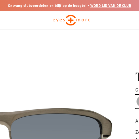
Ontvang clubvoordelen en blijf op de hoogte! •
WORD LID VAN DE CLUB
G
A
Z