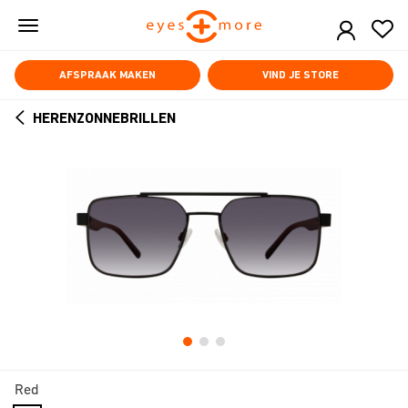
Skip
to
main
content
AFSPRAAK MAKEN
VIND JE STORE
HERENZONNEBRILLEN
ARROW
BACK
Red