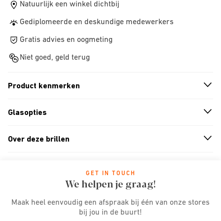
Natuurlijk een winkel dichtbij
Gediplomeerde en deskundige medewerkers
Gratis advies en oogmeting
Niet goed, geld terug
Product kenmerken
n
A
r
r
o
w
i
c
o
Glasopties
n
A
r
r
o
w
i
c
o
Over deze brillen
n
A
r
r
o
w
i
c
o
GET IN TOUCH
We helpen je graag!
Maak heel eenvoudig een afspraak bij één van onze stores
bij jou in de buurt!