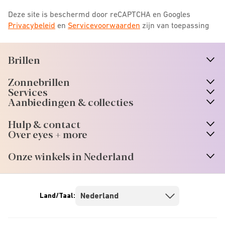
Deze site is beschermd door reCAPTCHA en Googles
Privacybeleid
en
Servicevoorwaarden
zijn van toepassing
Brillen
n
A
r
r
o
w
i
c
o
Zonnebrillen
n
A
r
r
o
w
i
c
o
Services
n
A
r
r
o
w
i
c
o
Aanbiedingen & collecties
n
A
r
r
o
w
i
c
o
Hulp & contact
n
A
r
r
o
w
i
c
o
Over eyes + more
n
A
r
r
o
w
i
c
o
Onze winkels in Nederland
n
A
r
r
o
w
i
c
o
Land/Taal: