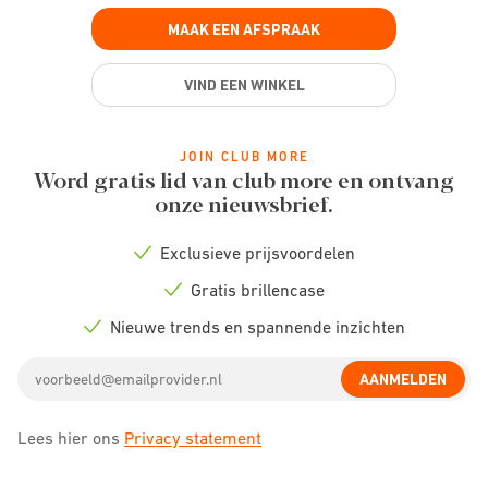
MAAK EEN AFSPRAAK
VIND EEN WINKEL
JOIN CLUB MORE
Word gratis lid van club more en ontvang
onze nieuwsbrief.
Exclusieve prijsvoordelen
Check
icon
Gratis brillencase
Check
icon
Nieuwe trends en spannende inzichten
Check
icon
Email
AANMELDEN
address
Lees hier ons
Privacy statement