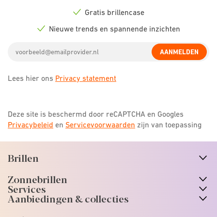
Check
icon
Gratis brillencase
Check
icon
Nieuwe trends en spannende inzichten
Check
icon
Email
AANMELDEN
address
Lees hier ons
Privacy statement
Deze site is beschermd door reCAPTCHA en Googles
Privacybeleid
en
Servicevoorwaarden
zijn van toepassing
Brillen
n
A
r
r
o
w
i
c
o
Zonnebrillen
n
A
r
r
o
w
i
c
o
Services
n
A
r
r
o
w
i
c
o
Aanbiedingen & collecties
n
A
r
r
o
w
i
c
o