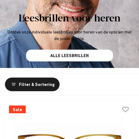
Leesbrillen voor heren
Ontdek onze individuele leesbrillen voor heren van de opticien met
de juiste sterkte.
ALLE LEESBRILLEN
Filter & Sortering
Sale