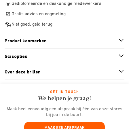
Gediplomeerde en deskundige medewerkers
Gratis advies en oogmeting
Niet goed, geld terug
Product kenmerken
n
A
r
r
o
w
i
c
o
Glasopties
n
A
r
r
o
w
i
c
o
Over deze brillen
n
A
r
r
o
w
i
c
o
GET IN TOUCH
We helpen je graag!
Maak heel eenvoudig een afspraak bij één van onze stores
bij jou in de buurt!
MAAK EEN AFSPRAAK