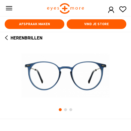
Skip
to
main
content
AFSPRAAK MAKEN
VIND JE STORE
HERENBRILLEN
ARROW
BACK