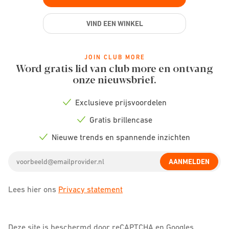
VIND EEN WINKEL
JOIN CLUB MORE
Word gratis lid van club more en ontvang
onze nieuwsbrief.
Exclusieve prijsvoordelen
Check
icon
Gratis brillencase
Check
icon
Nieuwe trends en spannende inzichten
Check
icon
Email
AANMELDEN
address
Lees hier ons
Privacy statement
Deze site is beschermd door reCAPTCHA en Googles