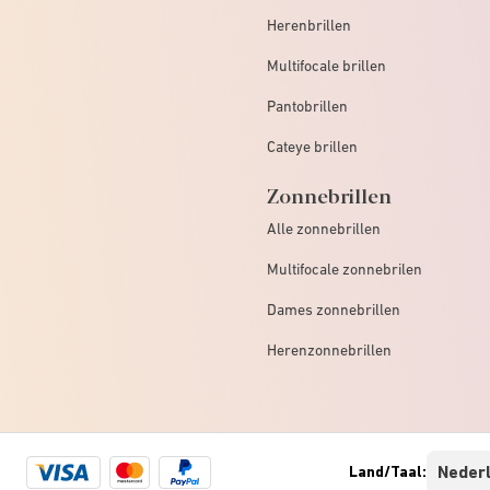
Herenbrillen
Multifocale brillen
Pantobrillen
Cateye brillen
Zonnebrillen
Alle zonnebrillen
Multifocale zonnebrilen
Dames zonnebrillen
Herenzonnebrillen
Visa
Mastercard
Paypal
Land/Taal:
logo
logo