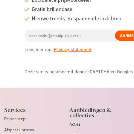
Check
Gratis brillencase
icon
Check
Nieuwe trends en spannende inzichten
icon
Check
Email
icon
AANME
address
Lees hier ons
Privacy statement
Deze site is beschermd door reCAPTCHA en Google
Services
Aanbiedingen &
collecties
Prijsconcept
Acties
Afspraak proces