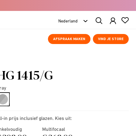
Search
Products
AFSPRAAK MAKEN
VIND JE STORE
HG 1415/G
ray
selected
ll-in prijs inclusief glazen. Kies uit:
nkelvoudig
Multifocaal