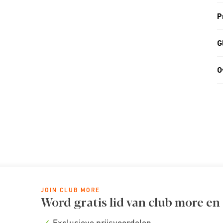
P
G
O
JOIN CLUB MORE
Word gratis lid van club more en
Exclusieve prijsvoordelen