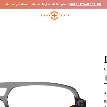
Ontvang clubvoordelen en blijf op de hoogte! •
WORD LID VAN DE CLUB
G
A
E