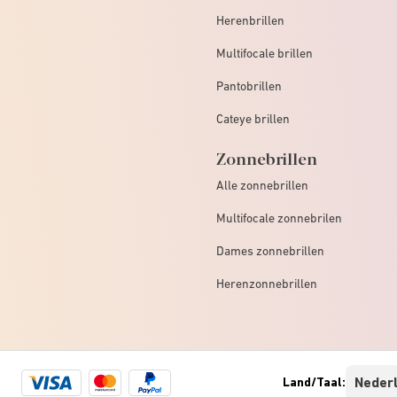
Herenbrillen
Multifocale brillen
Pantobrillen
Cateye brillen
Zonnebrillen
Alle zonnebrillen
Multifocale zonnebrilen
Dames zonnebrillen
Herenzonnebrillen
Visa
Mastercard
Paypal
Land/Taal:
logo
logo