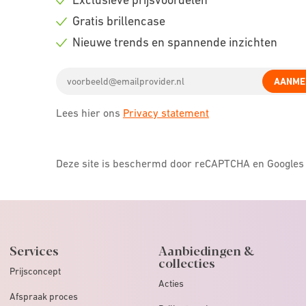
Check
Gratis brillencase
icon
Check
Nieuwe trends en spannende inzichten
icon
Check
Email
icon
AANME
address
Lees hier ons
Privacy statement
Deze site is beschermd door reCAPTCHA en Google
Services
Aanbiedingen &
collecties
Prijsconcept
Acties
Afspraak proces