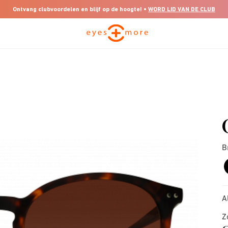
Ontvang clubvoordelen en blijf op de hoogte! •
WORD LID VAN DE CLUB
B
A
Z