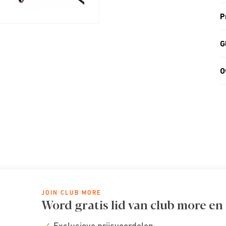
P
G
O
JOIN CLUB MORE
Word gratis lid van club more en
Exclusieve prijsvoordelen