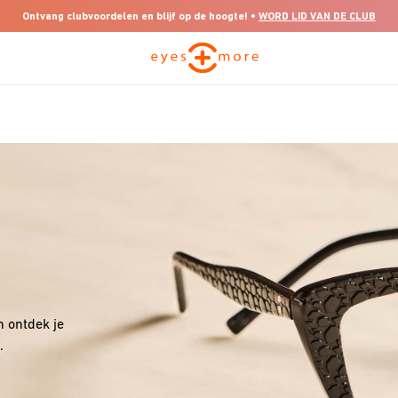
Ontvang clubvoordelen en blijf op de hoogte! •
WORD LID VAN DE CLUB
n ontdek je
.