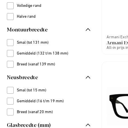
Volledige rand
Refine by Montuurtype: Volledige rand
Halve rand
Refine by Montuurtype: Halve rand
Montuurbreedte
Armani Exc
Armani E
Smal (tot 131 mm)
Refine by Montuurbreedte: Smal (tot 131 mm)
All-in prijs 
Gemiddeld (132 t/m 138 mm)
Refine by Montuurbreedte: Gemiddeld (132 t/m 138 mm)
Breed (vanaf 139 mm)
Refine by Montuurbreedte: Breed (vanaf 139 mm)
Neusbreedte
Smal (tot 15 mm)
Refine by Neusbreedte: Smal (tot 15 mm)
Gemiddeld (16 t/m 19 mm)
Refine by Neusbreedte: Gemiddeld (16 t/m 19 mm)
Breed (vanaf 20 mm)
Refine by Neusbreedte: Breed (vanaf 20 mm)
Glasbreedte (mm)