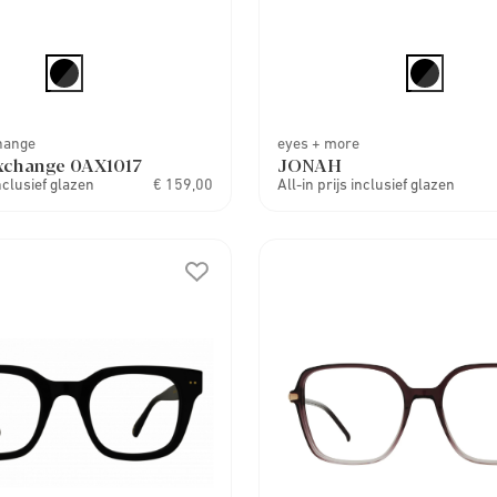
hange
eyes + more
xchange 0AX1017
JONAH
inclusief glazen
€ 159,00
All-in prijs inclusief glazen