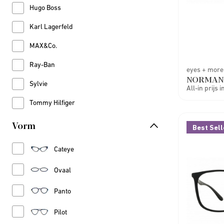
Hugo Boss
Refine by Merk: Hugo Boss
Karl Lagerfeld
Refine by Merk: Karl Lagerfeld
MAX&Co.
Refine by Merk: MAX&Co.
Ray-Ban
Refine by Merk: Ray-Ban
eyes + more
NORMAN
Sylvie
Refine by Merk: Sylvie
All-in prijs 
Tommy Hilfiger
Refine by Merk: Tommy Hilfiger
Vorm
Best Sell
Refine by Vorm: Cateye
Cateye
Refine by Vorm: Ovaal
Ovaal
Refine by Vorm: Panto
Panto
Refine by Vorm: Pilot
Pilot