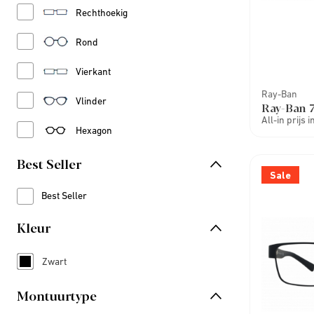
Refine by Vorm: Rechthoekig
Rechthoekig
Refine by Vorm: Rond
Rond
Refine by Vorm: Vierkant
Vierkant
Ray-Ban
Refine by Vorm: Vlinder
Vlinder
Ray-Ban 
All-in prijs 
Refine by Vorm: Hexagon
Hexagon
Best Seller
Sale
Best Seller
Refine by Best Seller: Best Seller
Kleur
Zwart
Refine by Kleur: Zwart
Montuurtype