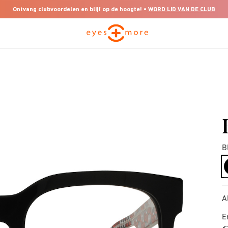
Ontvang clubvoordelen en blijf op de hoogte! •
WORD LID VAN DE CLUB
B
A
E