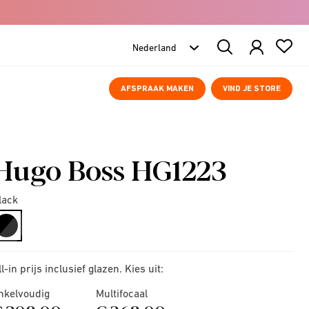
Search
Products
AFSPRAAK MAKEN
VIND JE STORE
Hugo Boss HG1223
lack
selected
ll-in prijs inclusief glazen. Kies uit:
nkelvoudig
Multifocaal