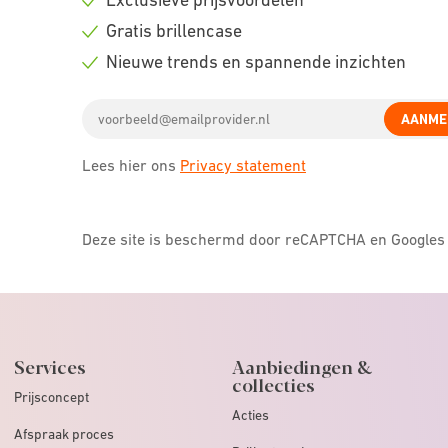
Check
Gratis brillencase
icon
Check
Nieuwe trends en spannende inzichten
icon
Check
Email
icon
AANME
address
Lees hier ons
Privacy statement
Deze site is beschermd door reCAPTCHA en Google
Services
Aanbiedingen &
collecties
Prijsconcept
Acties
Afspraak proces