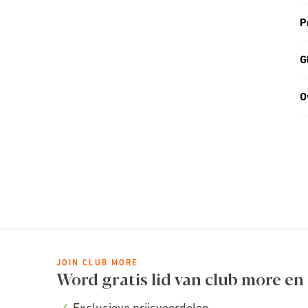
P
G
O
JOIN CLUB MORE
Word gratis lid van club more en
Exclusieve prijsvoordelen