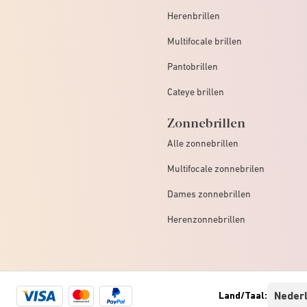
Herenbrillen
Multifocale brillen
Pantobrillen
Cateye brillen
Zonnebrillen
Alle zonnebrillen
Multifocale zonnebrilen
Dames zonnebrillen
Herenzonnebrillen
Visa
Mastercard
Paypal
Land/Taal:
logo
logo