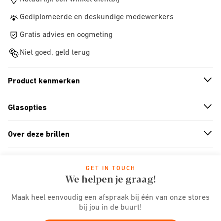
Gediplomeerde en deskundige medewerkers
Gratis advies en oogmeting
Niet goed, geld terug
Product kenmerken
n
A
r
r
o
w
i
c
o
Glasopties
n
A
r
r
o
w
i
c
o
Over deze brillen
n
A
r
r
o
w
i
c
o
GET IN TOUCH
We helpen je graag!
Maak heel eenvoudig een afspraak bij één van onze stores
bij jou in de buurt!