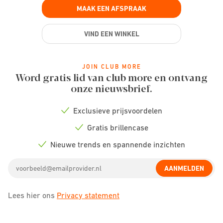
MAAK EEN AFSPRAAK
VIND EEN WINKEL
JOIN CLUB MORE
Word gratis lid van club more en ontvang
onze nieuwsbrief.
Exclusieve prijsvoordelen
Check
icon
Gratis brillencase
Check
icon
Nieuwe trends en spannende inzichten
Check
icon
Email
AANMELDEN
address
Lees hier ons
Privacy statement