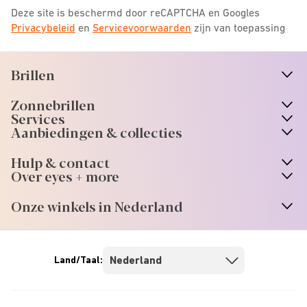
Deze site is beschermd door reCAPTCHA en Googles
Privacybeleid
en
Servicevoorwaarden
zijn van toepassing
Brillen
n
A
r
r
o
w
i
c
o
Zonnebrillen
n
A
r
r
o
w
i
c
o
Services
n
A
r
r
o
w
i
c
o
Aanbiedingen & collecties
n
A
r
r
o
w
i
c
o
Hulp & contact
n
A
r
r
o
w
i
c
o
Over eyes + more
n
A
r
r
o
w
i
c
o
Onze winkels in Nederland
n
A
r
r
o
w
i
c
o
Land/Taal: