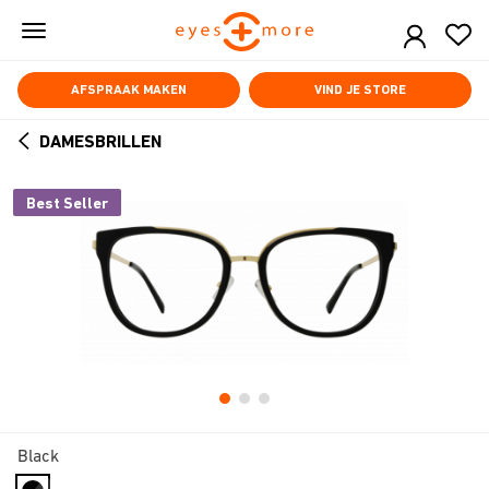
Skip
to
main
content
AFSPRAAK MAKEN
VIND JE STORE
DAMESBRILLEN
ARROW
BACK
Best Seller
Black