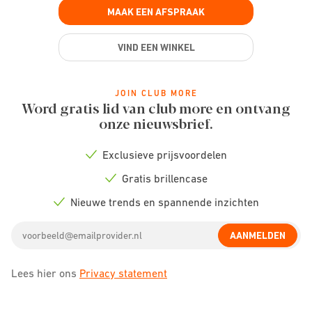
MAAK EEN AFSPRAAK
VIND EEN WINKEL
JOIN CLUB MORE
Word gratis lid van club more en ontvang
onze nieuwsbrief.
Exclusieve prijsvoordelen
Check
icon
Gratis brillencase
Check
icon
Nieuwe trends en spannende inzichten
Check
icon
Email
AANMELDEN
address
Lees hier ons
Privacy statement