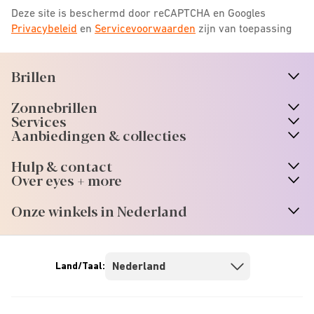
Deze site is beschermd door reCAPTCHA en Googles
Privacybeleid
en
Servicevoorwaarden
zijn van toepassing
Brillen
n
A
r
r
o
w
i
c
o
Zonnebrillen
n
A
r
r
o
w
i
c
o
Services
n
A
r
r
o
w
i
c
o
Aanbiedingen & collecties
n
A
r
r
o
w
i
c
o
Hulp & contact
n
A
r
r
o
w
i
c
o
Over eyes + more
n
A
r
r
o
w
i
c
o
Onze winkels in Nederland
n
A
r
r
o
w
i
c
o
Land/Taal: