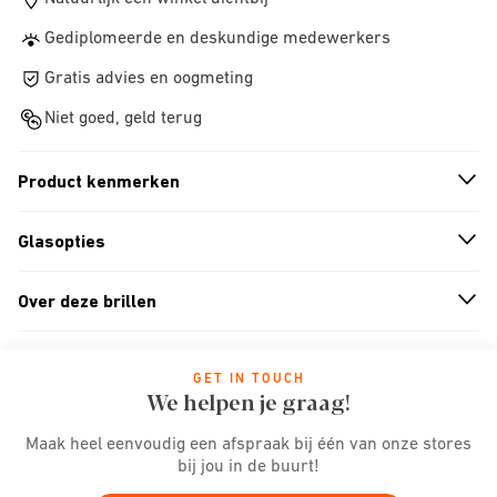
Gediplomeerde en deskundige medewerkers
Gratis advies en oogmeting
Niet goed, geld terug
Product kenmerken
n
A
r
r
o
w
i
c
o
Glasopties
n
A
r
r
o
w
i
c
o
Over deze brillen
n
A
r
r
o
w
i
c
o
GET IN TOUCH
We helpen je graag!
Maak heel eenvoudig een afspraak bij één van onze stores
bij jou in de buurt!