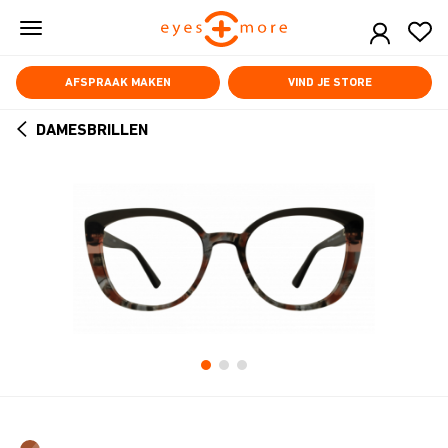
Skip
to
main
content
AFSPRAAK MAKEN
VIND JE STORE
DAMESBRILLEN
ARROW
BACK