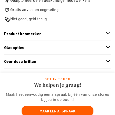
Gediplomeerde en deskundige medewerkers
Gratis advies en oogmeting
Niet goed, geld terug
Product kenmerken
n
A
r
r
o
w
i
c
o
Glasopties
n
A
r
r
o
w
i
c
o
Over deze brillen
n
A
r
r
o
w
i
c
o
GET IN TOUCH
We helpen je graag!
Maak heel eenvoudig een afspraak bij één van onze stores
bij jou in de buurt!
MAAK EEN AFSPRAAK