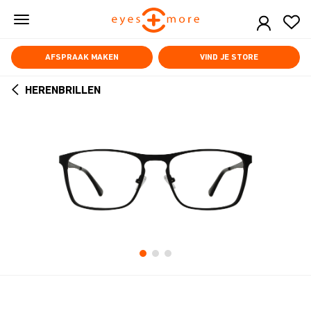
Skip
to
main
content
AFSPRAAK MAKEN
VIND JE STORE
HERENBRILLEN
ARROW
BACK