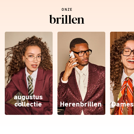
ONZE
brillen
augustus
collectie
Herenbrillen
Damesb