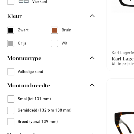
Refine by Vorm: Vierkant
Vierkant
Kleur
Zwart
Bruin
Refine by Kleur: Zwart
Refine by Kleur: Bruin
Grijs
Wit
Refine by Kleur: Grijs
Refine by Kleur: Wit
Karl Lagerfe
Montuurtype
Karl Lage
All-in prijs 
Volledige rand
Refine by Montuurtype: Volledige rand
Montuurbreedte
Smal (tot 131 mm)
Refine by Montuurbreedte: Smal (tot 131 mm)
Gemiddeld (132 t/m 138 mm)
Refine by Montuurbreedte: Gemiddeld (132 t/m 138 mm)
Breed (vanaf 139 mm)
Refine by Montuurbreedte: Breed (vanaf 139 mm)