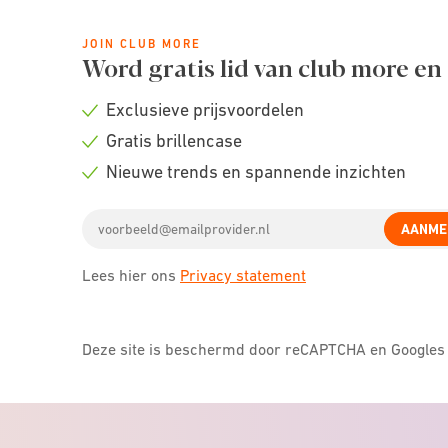
JOIN CLUB MORE
Word gratis lid van club more en
Exclusieve prijsvoordelen
Check
Gratis brillencase
icon
Check
Nieuwe trends en spannende inzichten
icon
Check
Email
icon
AANME
address
Lees hier ons
Privacy statement
Deze site is beschermd door reCAPTCHA en Google