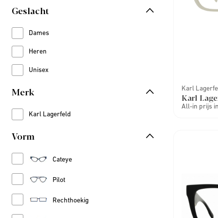
Geslacht
Dames
Refine by Geslacht: Dames
Heren
Refine by Geslacht: Heren
Unisex
Refine by Geslacht: Unisex
Karl Lagerfe
Merk
Karl Lage
All-in prijs 
Karl Lagerfeld
Refine by Merk: Karl Lagerfeld
Vorm
Refine by Vorm: Cateye
Cateye
Refine by Vorm: Pilot
Pilot
Refine by Vorm: Rechthoekig
Rechthoekig