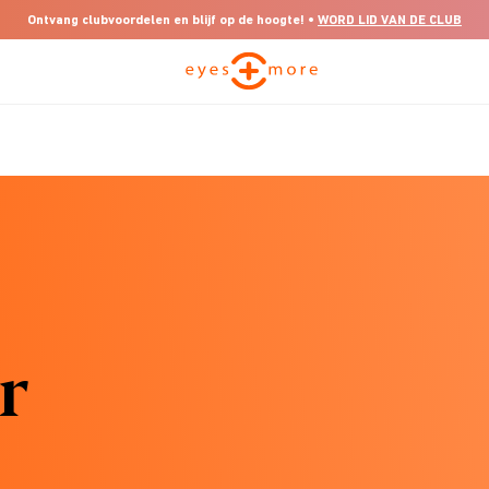
Ontvang clubvoordelen en blijf op de hoogte! •
WORD LID VAN DE CLUB
r