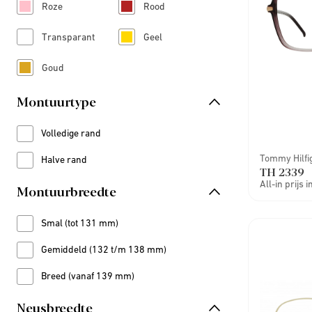
Roze
Rood
Refine by Kleur: Roze
Refine by Kleur: Rood
Transparant
Geel
Refine by Kleur: Transparant
Refine by Kleur: Geel
Goud
Refine by Kleur: Goud
Montuurtype
Volledige rand
Refine by Montuurtype: Volledige rand
Tommy Hilfi
Halve rand
Refine by Montuurtype: Halve rand
TH 2339
All-in prijs 
Montuurbreedte
Smal (tot 131 mm)
Refine by Montuurbreedte: Smal (tot 131 mm)
Gemiddeld (132 t/m 138 mm)
Refine by Montuurbreedte: Gemiddeld (132 t/m 138 mm)
Breed (vanaf 139 mm)
Refine by Montuurbreedte: Breed (vanaf 139 mm)
Neusbreedte