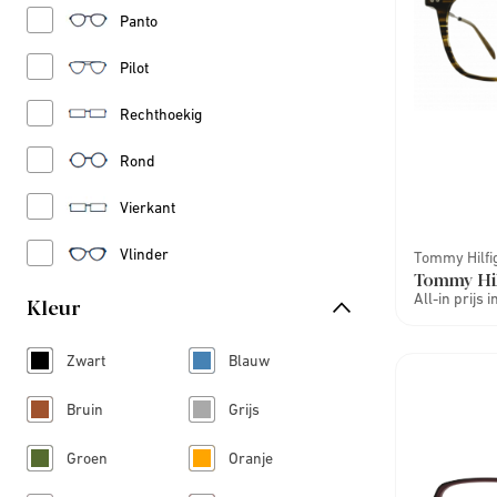
Refine by Vorm: Panto
Panto
Refine by Vorm: Pilot
Pilot
Refine by Vorm: Rechthoekig
Rechthoekig
Refine by Vorm: Rond
Rond
Refine by Vorm: Vierkant
Vierkant
Refine by Vorm: Vlinder
Vlinder
Tommy Hilfi
Tommy Hil
All-in prijs 
Kleur
Zwart
Blauw
Refine by Kleur: Zwart
Refine by Kleur: Blauw
Bruin
Grijs
Refine by Kleur: Bruin
Refine by Kleur: Grijs
Groen
Oranje
Refine by Kleur: Groen
Refine by Kleur: Oranje