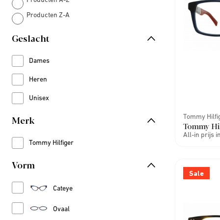
Producten Z-A
Geslacht
Dames
Refine by Geslacht: Dames
Heren
Refine by Geslacht: Heren
Unisex
Refine by Geslacht: Unisex
Tommy Hilfi
Merk
Tommy Hi
All-in prijs 
Tommy Hilfiger
Refine by Merk: Tommy Hilfiger
Vorm
Sale
Refine by Vorm: Cateye
Cateye
Refine by Vorm: Ovaal
Ovaal