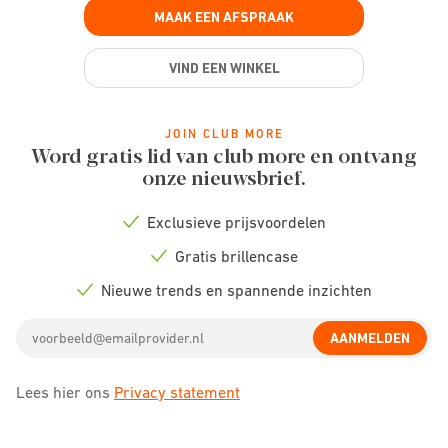
MAAK EEN AFSPRAAK
VIND EEN WINKEL
JOIN CLUB MORE
Word gratis lid van club more en ontvang
onze nieuwsbrief.
Exclusieve prijsvoordelen
Check
icon
Gratis brillencase
Check
icon
Nieuwe trends en spannende inzichten
Check
icon
Email
AANMELDEN
address
Lees hier ons
Privacy statement