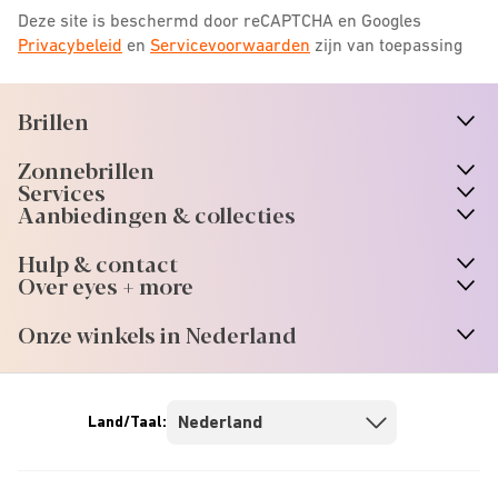
Deze site is beschermd door reCAPTCHA en Googles
Privacybeleid
en
Servicevoorwaarden
zijn van toepassing
Brillen
n
A
r
r
o
w
i
c
o
Zonnebrillen
n
A
r
r
o
w
i
c
o
Services
n
A
r
r
o
w
i
c
o
Aanbiedingen & collecties
n
A
r
r
o
w
i
c
o
Hulp & contact
n
A
r
r
o
w
i
c
o
Over eyes + more
n
A
r
r
o
w
i
c
o
Onze winkels in Nederland
n
A
r
r
o
w
i
c
o
Land/Taal: