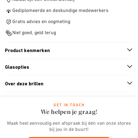
Gediplomeerde en deskundige medewerkers
Gratis advies en oogmeting
Niet goed, geld terug
Product kenmerken
n
A
r
r
o
w
i
c
o
Glasopties
n
A
r
r
o
w
i
c
o
Over deze brillen
n
A
r
r
o
w
i
c
o
GET IN TOUCH
We helpen je graag!
Maak heel eenvoudig een afspraak bij één van onze stores
bij jou in de buurt!