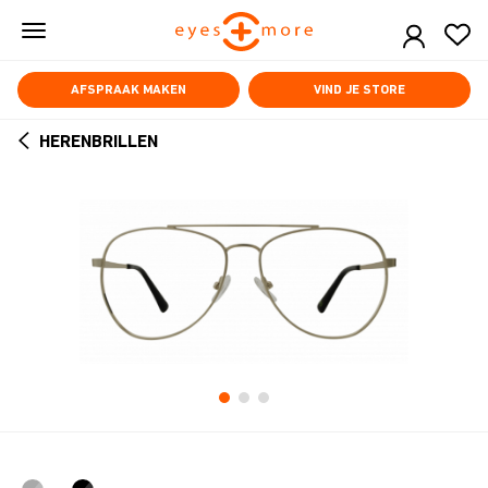
Skip
to
main
content
AFSPRAAK MAKEN
VIND JE STORE
HERENBRILLEN
ARROW
BACK