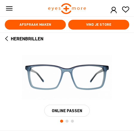
Skip
to
main
content
AFSPRAAK MAKEN
VIND JE STORE
HERENBRILLEN
ARROW
BACK
ONLINE PASSEN