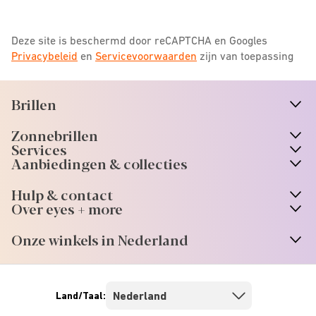
Deze site is beschermd door reCAPTCHA en Googles
Privacybeleid
en
Servicevoorwaarden
zijn van toepassing
Brillen
n
A
r
r
o
w
i
c
o
Zonnebrillen
n
A
r
r
o
w
i
c
o
Services
n
A
r
r
o
w
i
c
o
Aanbiedingen & collecties
n
A
r
r
o
w
i
c
o
Hulp & contact
n
A
r
r
o
w
i
c
o
Over eyes + more
n
A
r
r
o
w
i
c
o
Onze winkels in Nederland
n
A
r
r
o
w
i
c
o
Land/Taal: