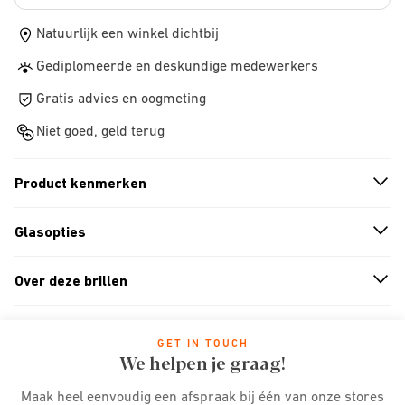
Natuurlijk een winkel dichtbij
Gediplomeerde en deskundige medewerkers
Gratis advies en oogmeting
Niet goed, geld terug
Product kenmerken
n
A
r
r
o
w
i
c
o
Glasopties
n
A
r
r
o
w
i
c
o
Over deze brillen
n
A
r
r
o
w
i
c
o
GET IN TOUCH
We helpen je graag!
Maak heel eenvoudig een afspraak bij één van onze stores