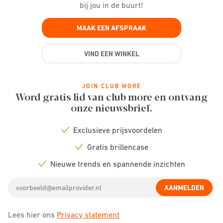
bij jou in de buurt!
MAAK EEN AFSPRAAK
VIND EEN WINKEL
JOIN CLUB MORE
Word gratis lid van club more en ontvang
onze nieuwsbrief.
Exclusieve prijsvoordelen
Check
icon
Gratis brillencase
Check
icon
Nieuwe trends en spannende inzichten
Check
icon
Email
AANMELDEN
address
Lees hier ons
Privacy statement