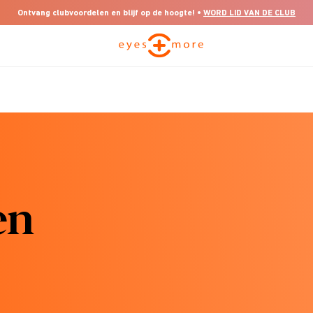
Ontvang clubvoordelen en blijf op de hoogte! •
WORD LID VAN DE CLUB
en