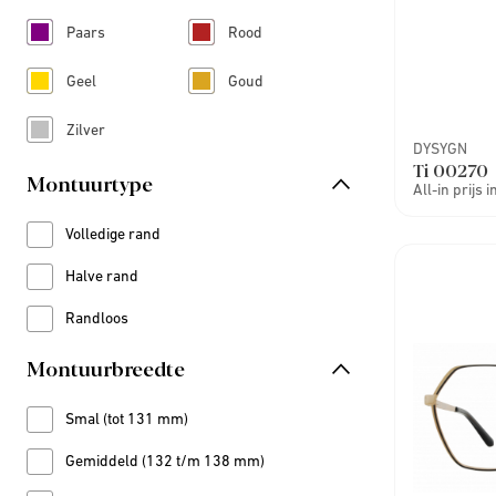
Paars
Rood
Refine by Kleur: Paars
Refine by Kleur: Rood
Geel
Goud
Refine by Kleur: Geel
Refine by Kleur: Goud
Zilver
Refine by Kleur: Zilver
DYSYGN
Ti 00270
Montuurtype
All-in prijs 
Volledige rand
Refine by Montuurtype: Volledige rand
Halve rand
Refine by Montuurtype: Halve rand
Randloos
Refine by Montuurtype: Randloos
Montuurbreedte
Smal (tot 131 mm)
Refine by Montuurbreedte: Smal (tot 131 mm)
Gemiddeld (132 t/m 138 mm)
Refine by Montuurbreedte: Gemiddeld (132 t/m 138 mm)