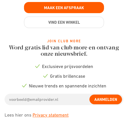
MAAK EEN AFSPRAAK
VIND EEN WINKEL
JOIN CLUB MORE
Word gratis lid van club more en ontvang
onze nieuwsbrief.
Exclusieve prijsvoordelen
Check
icon
Gratis brillencase
Check
icon
Nieuwe trends en spannende inzichten
Check
icon
Email
AANMELDEN
address
Lees hier ons
Privacy statement