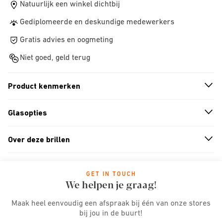
Natuurlijk een winkel dichtbij
Gediplomeerde en deskundige medewerkers
Gratis advies en oogmeting
Niet goed, geld terug
Product kenmerken
n
A
r
r
o
w
i
c
o
Glasopties
n
A
r
r
o
w
i
c
o
Over deze brillen
n
A
r
r
o
w
i
c
o
GET IN TOUCH
We helpen je graag!
Maak heel eenvoudig een afspraak bij één van onze stores
bij jou in de buurt!