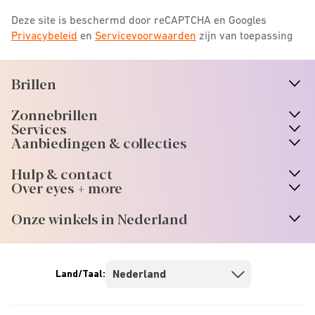
Deze site is beschermd door reCAPTCHA en Googles
Privacybeleid
en
Servicevoorwaarden
zijn van toepassing
Brillen
n
A
r
r
o
w
i
c
o
Zonnebrillen
n
A
r
r
o
w
i
c
o
Services
n
A
r
r
o
w
i
c
o
Aanbiedingen & collecties
n
A
r
r
o
w
i
c
o
Hulp & contact
n
A
r
r
o
w
i
c
o
Over eyes + more
n
A
r
r
o
w
i
c
o
Onze winkels in Nederland
n
A
r
r
o
w
i
c
o
Land/Taal: