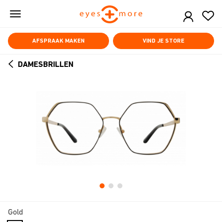
Skip
to
main
content
AFSPRAAK MAKEN
VIND JE STORE
DAMESBRILLEN
ARROW
BACK
Gold