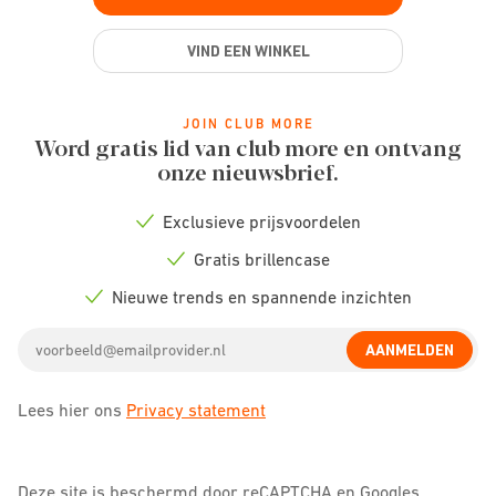
VIND EEN WINKEL
JOIN CLUB MORE
Word gratis lid van club more en ontvang
onze nieuwsbrief.
Exclusieve prijsvoordelen
Check
icon
Gratis brillencase
Check
icon
Nieuwe trends en spannende inzichten
Check
icon
Email
AANMELDEN
address
Lees hier ons
Privacy statement
Deze site is beschermd door reCAPTCHA en Googles