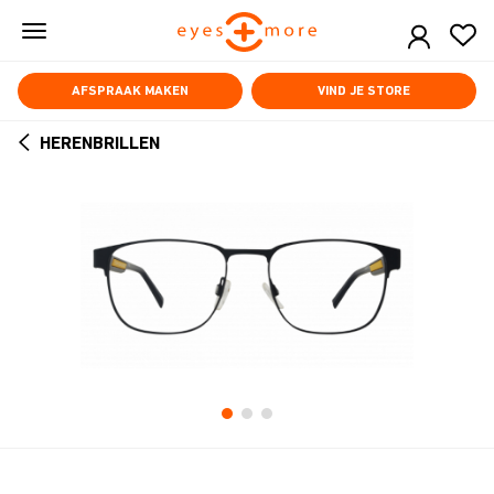
Skip
to
main
content
AFSPRAAK MAKEN
VIND JE STORE
HERENBRILLEN
ARROW
BACK