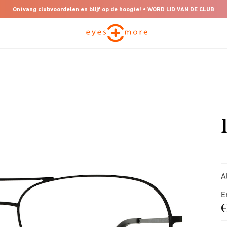
Ontvang clubvoordelen en blijf op de hoogte! •
WORD LID VAN DE CLUB
A
E