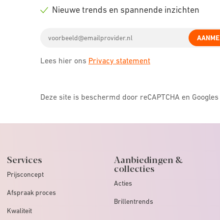
icon
Check
Nieuwe trends en spannende inzichten
icon
Check
Email
icon
AANME
address
Lees hier ons
Privacy statement
Deze site is beschermd door reCAPTCHA en Google
Services
Aanbiedingen &
collecties
Prijsconcept
Acties
Afspraak proces
Brillentrends
Kwaliteit