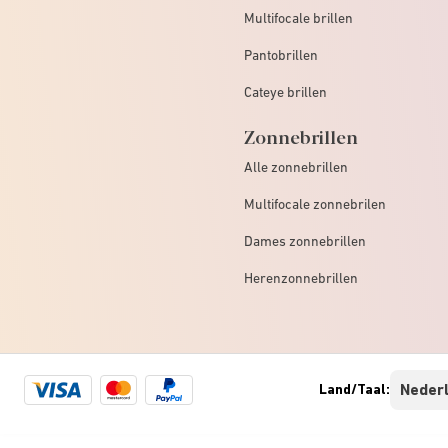
Multifocale brillen
Pantobrillen
Cateye brillen
Zonnebrillen
Alle zonnebrillen
Multifocale zonnebrilen
Dames zonnebrillen
Herenzonnebrillen
Visa
Mastercard
Paypal
Land/Taal:
logo
logo