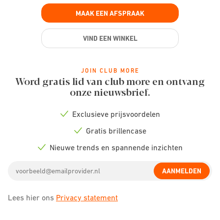
MAAK EEN AFSPRAAK
VIND EEN WINKEL
JOIN CLUB MORE
Word gratis lid van club more en ontvang
onze nieuwsbrief.
Exclusieve prijsvoordelen
Check
icon
Gratis brillencase
Check
icon
Nieuwe trends en spannende inzichten
Check
icon
Email
AANMELDEN
address
Lees hier ons
Privacy statement