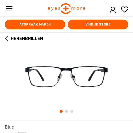
Skip
to
main
content
AFSPRAAK MAKEN
VIND JE STORE
HERENBRILLEN
ARROW
BACK
Blue