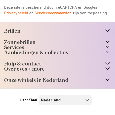
Deze site is beschermd door reCAPTCHA en Googles
Privacybeleid
en
Servicevoorwaarden
zijn van toepassing
Brillen
n
A
r
r
o
w
i
c
o
Zonnebrillen
n
A
r
r
o
w
i
c
o
Services
n
A
r
r
o
w
i
c
o
Aanbiedingen & collecties
n
A
r
r
o
w
i
c
o
Hulp & contact
n
A
r
r
o
w
i
c
o
Over eyes + more
n
A
r
r
o
w
i
c
o
Onze winkels in Nederland
n
A
r
r
o
w
i
c
o
Land/Taal: