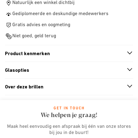
Natuurlijk een winkel dichtbij
Gediplomeerde en deskundige medewerkers
Gratis advies en oogmeting
Niet goed, geld terug
Product kenmerken
n
A
r
r
o
w
i
c
o
Glasopties
n
A
r
r
o
w
i
c
o
Over deze brillen
n
A
r
r
o
w
i
c
o
GET IN TOUCH
We helpen je graag!
Maak heel eenvoudig een afspraak bij één van onze stores
bij jou in de buurt!