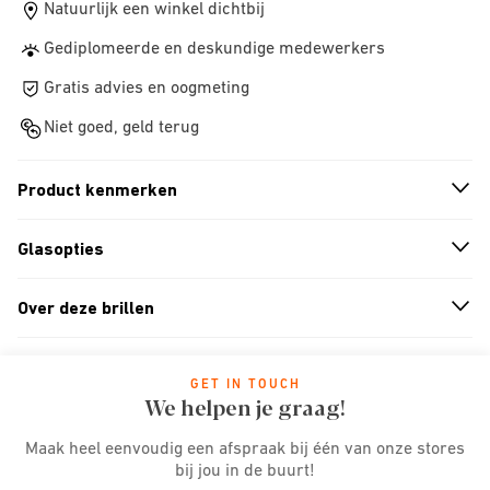
Natuurlijk een winkel dichtbij
Gediplomeerde en deskundige medewerkers
Gratis advies en oogmeting
Niet goed, geld terug
Product kenmerken
n
A
r
r
o
w
i
c
o
Glasopties
n
A
r
r
o
w
i
c
o
Over deze brillen
n
A
r
r
o
w
i
c
o
GET IN TOUCH
We helpen je graag!
Maak heel eenvoudig een afspraak bij één van onze stores
bij jou in de buurt!