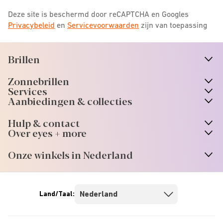
Deze site is beschermd door reCAPTCHA en Googles
Privacybeleid
en
Servicevoorwaarden
zijn van toepassing
Brillen
n
A
r
r
o
w
i
c
o
Zonnebrillen
n
A
r
r
o
w
i
c
o
Services
n
A
r
r
o
w
i
c
o
Aanbiedingen & collecties
n
A
r
r
o
w
i
c
o
Hulp & contact
n
A
r
r
o
w
i
c
o
Over eyes + more
n
A
r
r
o
w
i
c
o
Onze winkels in Nederland
n
A
r
r
o
w
i
c
o
Land/Taal: