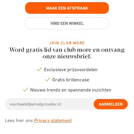
MAAK EEN AFSPRAAK
VIND EEN WINKEL
JOIN CLUB MORE
Word gratis lid van club more en ontvang
onze nieuwsbrief.
Exclusieve prijsvoordelen
Check
icon
Gratis brillencase
Check
icon
Nieuwe trends en spannende inzichten
Check
icon
Email
AANMELDEN
address
Lees hier ons
Privacy statement