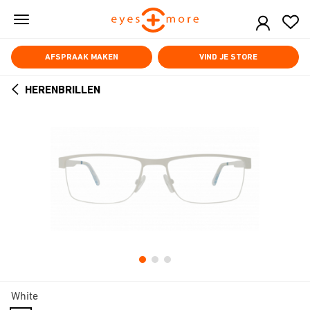
Skip
to
main
content
AFSPRAAK MAKEN
VIND JE STORE
HERENBRILLEN
ARROW
BACK
White