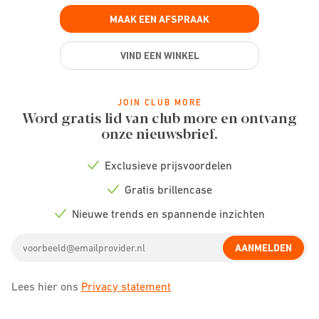
MAAK EEN AFSPRAAK
VIND EEN WINKEL
JOIN CLUB MORE
Word gratis lid van club more en ontvang
onze nieuwsbrief.
Exclusieve prijsvoordelen
Check
icon
Gratis brillencase
Check
icon
Nieuwe trends en spannende inzichten
Check
icon
Email
AANMELDEN
address
Lees hier ons
Privacy statement