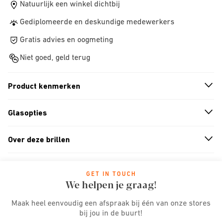
Natuurlijk een winkel dichtbij
Gediplomeerde en deskundige medewerkers
Gratis advies en oogmeting
Niet goed, geld terug
Product kenmerken
n
A
r
r
o
w
i
c
o
Glasopties
n
A
r
r
o
w
i
c
o
Over deze brillen
n
A
r
r
o
w
i
c
o
GET IN TOUCH
We helpen je graag!
Maak heel eenvoudig een afspraak bij één van onze stores
bij jou in de buurt!