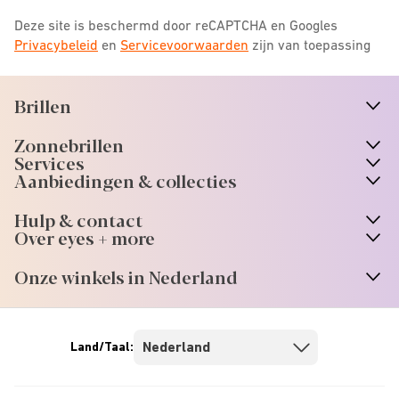
Deze site is beschermd door reCAPTCHA en Googles
Privacybeleid
en
Servicevoorwaarden
zijn van toepassing
Brillen
n
A
r
r
o
w
i
c
o
Zonnebrillen
n
A
r
r
o
w
i
c
o
Services
n
A
r
r
o
w
i
c
o
Aanbiedingen & collecties
n
A
r
r
o
w
i
c
o
Hulp & contact
n
A
r
r
o
w
i
c
o
Over eyes + more
n
A
r
r
o
w
i
c
o
Onze winkels in Nederland
n
A
r
r
o
w
i
c
o
Land/Taal: