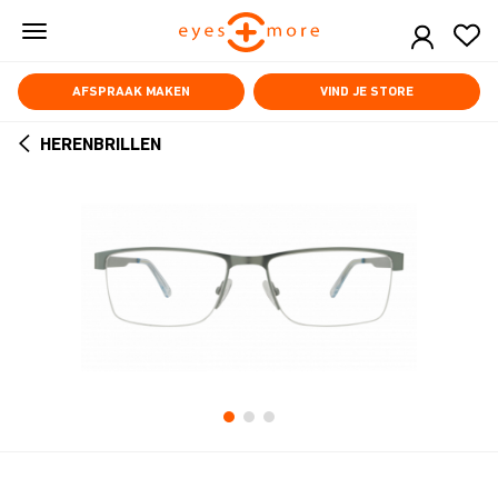
Skip
to
main
content
AFSPRAAK MAKEN
VIND JE STORE
HERENBRILLEN
ARROW
BACK