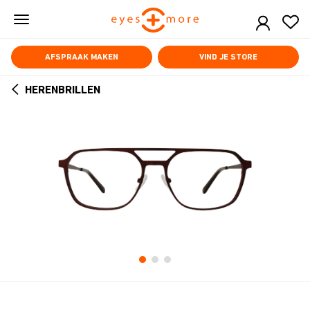
Skip
to
main
content
AFSPRAAK MAKEN
VIND JE STORE
HERENBRILLEN
ARROW
BACK