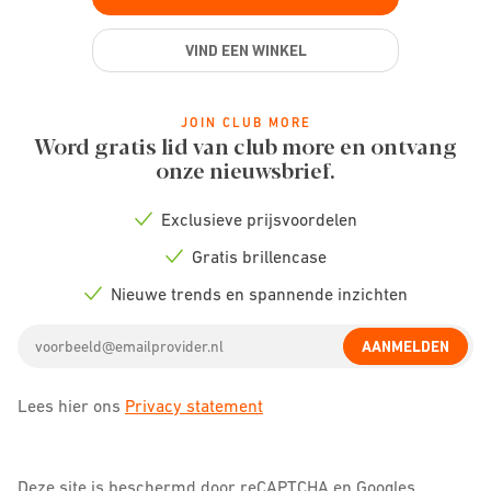
VIND EEN WINKEL
JOIN CLUB MORE
Word gratis lid van club more en ontvang
onze nieuwsbrief.
Exclusieve prijsvoordelen
Check
icon
Gratis brillencase
Check
icon
Nieuwe trends en spannende inzichten
Check
icon
Email
AANMELDEN
address
Lees hier ons
Privacy statement
Deze site is beschermd door reCAPTCHA en Googles