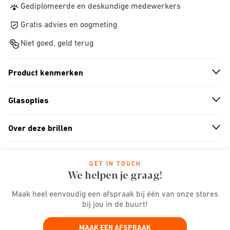
Gediplomeerde en deskundige medewerkers
Gratis advies en oogmeting
Niet goed, geld terug
Product kenmerken
n
A
r
r
o
w
i
c
o
Glasopties
n
A
r
r
o
w
i
c
o
Over deze brillen
n
A
r
r
o
w
i
c
o
GET IN TOUCH
We helpen je graag!
Maak heel eenvoudig een afspraak bij één van onze stores
bij jou in de buurt!
MAAK EEN AFSPRAAK