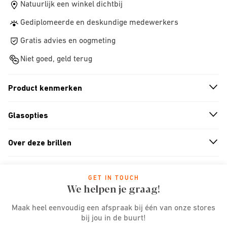
Natuurlijk een winkel dichtbij
Gediplomeerde en deskundige medewerkers
Gratis advies en oogmeting
Niet goed, geld terug
Product kenmerken
n
A
r
r
o
w
i
c
o
Glasopties
n
A
r
r
o
w
i
c
o
Over deze brillen
n
A
r
r
o
w
i
c
o
GET IN TOUCH
We helpen je graag!
Maak heel eenvoudig een afspraak bij één van onze stores
bij jou in de buurt!