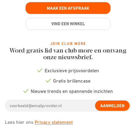
MAAK EEN AFSPRAAK
VIND EEN WINKEL
JOIN CLUB MORE
Word gratis lid van club more en ontvang
onze nieuwsbrief.
Exclusieve prijsvoordelen
Check
icon
Gratis brillencase
Check
icon
Nieuwe trends en spannende inzichten
Check
icon
Email
AANMELDEN
address
Lees hier ons
Privacy statement