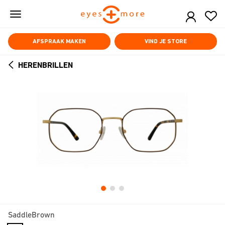
Skip
to
main
content
AFSPRAAK MAKEN
VIND JE STORE
HERENBRILLEN
ARROW
BACK
SaddleBrown