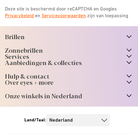
Deze site is beschermd door reCAPTCHA en Googles
Privacybeleid
en
Servicevoorwaarden
zijn van toepassing
Brillen
n
A
r
r
o
w
i
c
o
Zonnebrillen
n
A
r
r
o
w
i
c
o
Services
n
A
r
r
o
w
i
c
o
Aanbiedingen & collecties
n
A
r
r
o
w
i
c
o
Hulp & contact
n
A
r
r
o
w
i
c
o
Over eyes + more
n
A
r
r
o
w
i
c
o
Onze winkels in Nederland
n
A
r
r
o
w
i
c
o
Land/Taal: