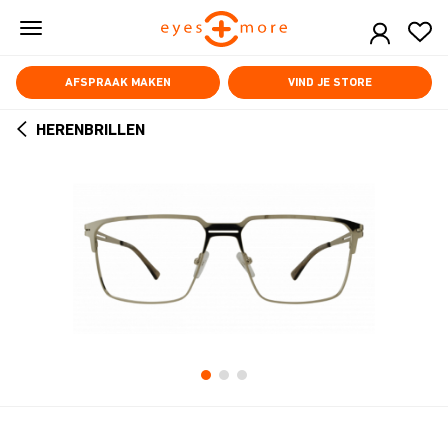
Skip
to
main
content
AFSPRAAK MAKEN
VIND JE STORE
HERENBRILLEN
ARROW
BACK