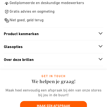
Gediplomeerde en deskundige medewerkers
Gratis advies en oogmeting
Niet goed, geld terug
Product kenmerken
n
A
r
r
o
w
i
c
o
Glasopties
n
A
r
r
o
w
i
c
o
Over deze brillen
n
A
r
r
o
w
i
c
o
GET IN TOUCH
We helpen je graag!
Maak heel eenvoudig een afspraak bij één van onze stores
bij jou in de buurt!
MAAK EEN AFSPRAAK