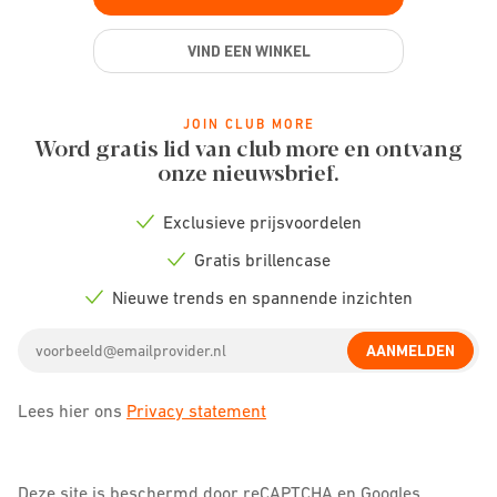
VIND EEN WINKEL
JOIN CLUB MORE
Word gratis lid van club more en ontvang
onze nieuwsbrief.
Exclusieve prijsvoordelen
Check
icon
Gratis brillencase
Check
icon
Nieuwe trends en spannende inzichten
Check
icon
Email
AANMELDEN
address
Lees hier ons
Privacy statement
Deze site is beschermd door reCAPTCHA en Googles