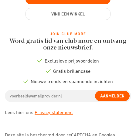
VIND EEN WINKEL
JOIN CLUB MORE
Word gratis lid van club more en ontvang
onze nieuwsbrief.
Exclusieve prijsvoordelen
Check
icon
Gratis brillencase
Check
icon
Nieuwe trends en spannende inzichten
Check
icon
Email
AANMELDEN
address
Lees hier ons
Privacy statement
Deze site is beschermd door reCAPTCHA en Googles