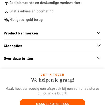
Gediplomeerde en deskundige medewerkers
Gratis advies en oogmeting
Niet goed, geld terug
Product kenmerken
n
A
r
r
o
w
i
c
o
Glasopties
n
A
r
r
o
w
i
c
o
Over deze brillen
n
A
r
r
o
w
i
c
o
GET IN TOUCH
We helpen je graag!
Maak heel eenvoudig een afspraak bij één van onze stores
bij jou in de buurt!
MAAK EEN AFSPRAAK