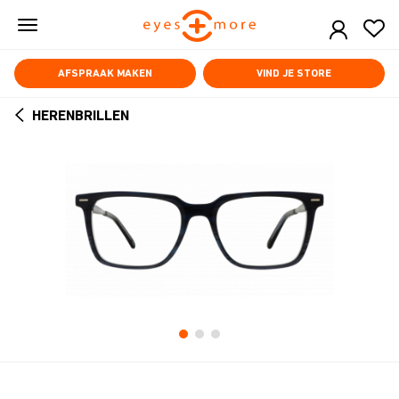
Skip
to
main
content
AFSPRAAK MAKEN
VIND JE STORE
HERENBRILLEN
ARROW
BACK