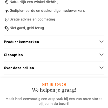
Natuurlijk een winkel dichtbij
Gediplomeerde en deskundige medewerkers
Gratis advies en oogmeting
Niet goed, geld terug
Product kenmerken
n
A
r
r
o
w
i
c
o
Glasopties
n
A
r
r
o
w
i
c
o
Over deze brillen
n
A
r
r
o
w
i
c
o
GET IN TOUCH
We helpen je graag!
Maak heel eenvoudig een afspraak bij één van onze stores
bij jou in de buurt!