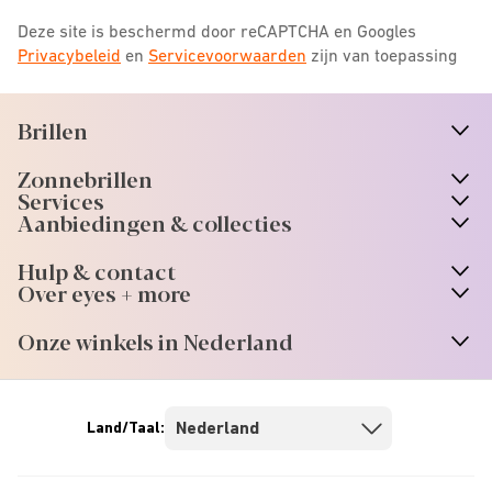
Deze site is beschermd door reCAPTCHA en Googles
Privacybeleid
en
Servicevoorwaarden
zijn van toepassing
Brillen
n
A
r
r
o
w
i
c
o
Zonnebrillen
n
A
r
r
o
w
i
c
o
Services
n
A
r
r
o
w
i
c
o
Aanbiedingen & collecties
n
A
r
r
o
w
i
c
o
Hulp & contact
n
A
r
r
o
w
i
c
o
Over eyes + more
n
A
r
r
o
w
i
c
o
Onze winkels in Nederland
n
A
r
r
o
w
i
c
o
Land/Taal: