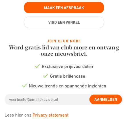
MAAK EEN AFSPRAAK
VIND EEN WINKEL
JOIN CLUB MORE
Word gratis lid van club more en ontvang
onze nieuwsbrief.
Exclusieve prijsvoordelen
Check
icon
Gratis brillencase
Check
icon
Nieuwe trends en spannende inzichten
Check
icon
Email
AANMELDEN
address
Lees hier ons
Privacy statement