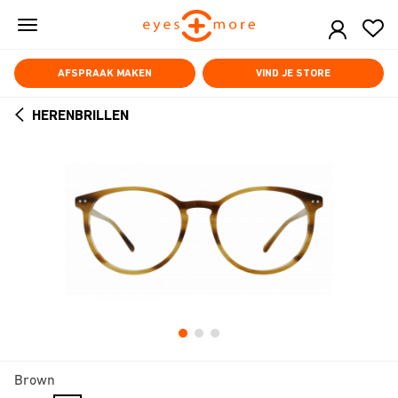
Skip
to
main
content
AFSPRAAK MAKEN
VIND JE STORE
HERENBRILLEN
ARROW
BACK
Brown