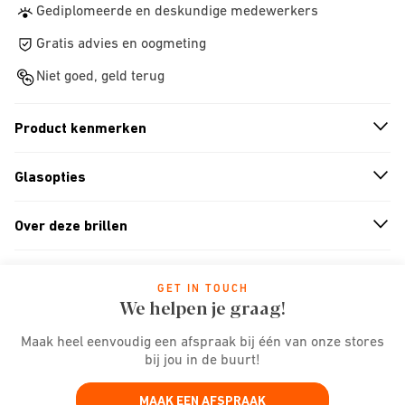
Gediplomeerde en deskundige medewerkers
Gratis advies en oogmeting
Niet goed, geld terug
Product kenmerken
n
A
r
r
o
w
i
c
o
Glasopties
n
A
r
r
o
w
i
c
o
Over deze brillen
n
A
r
r
o
w
i
c
o
GET IN TOUCH
We helpen je graag!
Maak heel eenvoudig een afspraak bij één van onze stores
bij jou in de buurt!
MAAK EEN AFSPRAAK