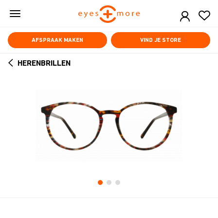
Skip
to
main
content
AFSPRAAK MAKEN
VIND JE STORE
HERENBRILLEN
ARROW
BACK