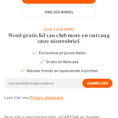
VIND EEN WINKEL
JOIN CLUB MORE
Word gratis lid van club more en ontvang
onze nieuwsbrief.
Exclusieve prijsvoordelen
Check
icon
Gratis brillencase
Check
icon
Nieuwe trends en spannende inzichten
Check
icon
Email
AANMELDEN
address
Lees hier ons
Privacy statement
Deze site is beschermd door reCAPTCHA en Googles