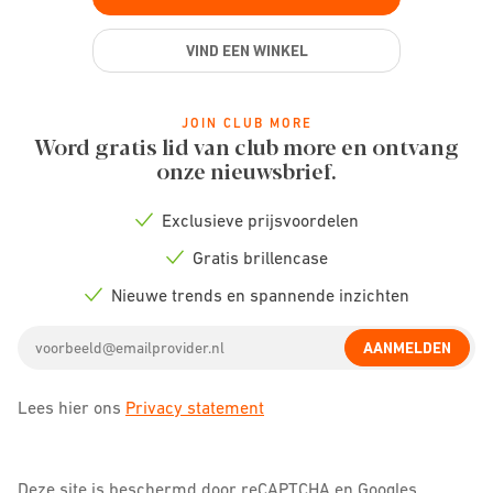
VIND EEN WINKEL
JOIN CLUB MORE
Word gratis lid van club more en ontvang
onze nieuwsbrief.
Exclusieve prijsvoordelen
Check
icon
Gratis brillencase
Check
icon
Nieuwe trends en spannende inzichten
Check
icon
Email
AANMELDEN
address
Lees hier ons
Privacy statement
Deze site is beschermd door reCAPTCHA en Googles