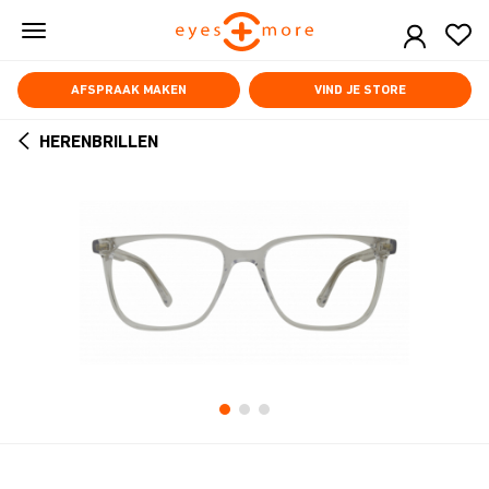
Skip
to
main
content
AFSPRAAK MAKEN
VIND JE STORE
HERENBRILLEN
ARROW
BACK