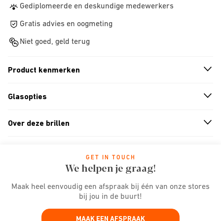
Gediplomeerde en deskundige medewerkers
Gratis advies en oogmeting
Niet goed, geld terug
Product kenmerken
n
A
r
r
o
w
i
c
o
Glasopties
n
A
r
r
o
w
i
c
o
Over deze brillen
n
A
r
r
o
w
i
c
o
GET IN TOUCH
We helpen je graag!
Maak heel eenvoudig een afspraak bij één van onze stores
bij jou in de buurt!
MAAK EEN AFSPRAAK