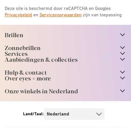
Deze site is beschermd door reCAPTCHA en Googles
Privacybeleid
en
Servicevoorwaarden
zijn van toepassing
Brillen
n
A
r
r
o
w
i
c
o
Zonnebrillen
n
A
r
r
o
w
i
c
o
Services
n
A
r
r
o
w
i
c
o
Aanbiedingen & collecties
n
A
r
r
o
w
i
c
o
Hulp & contact
n
A
r
r
o
w
i
c
o
Over eyes + more
n
A
r
r
o
w
i
c
o
Onze winkels in Nederland
n
A
r
r
o
w
i
c
o
Land/Taal: