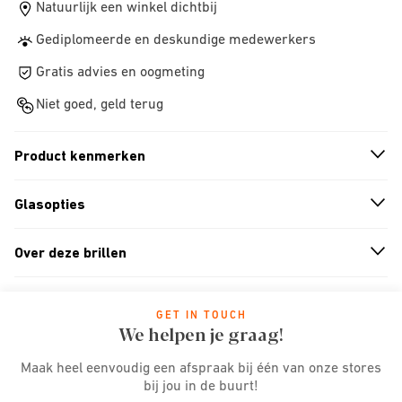
Natuurlijk een winkel dichtbij
Gediplomeerde en deskundige medewerkers
Gratis advies en oogmeting
Niet goed, geld terug
Product kenmerken
n
A
r
r
o
w
i
c
o
Glasopties
n
A
r
r
o
w
i
c
o
Over deze brillen
n
A
r
r
o
w
i
c
o
GET IN TOUCH
We helpen je graag!
Maak heel eenvoudig een afspraak bij één van onze stores
bij jou in de buurt!