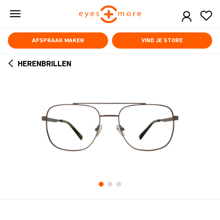
Skip
to
main
content
AFSPRAAK MAKEN
VIND JE STORE
HERENBRILLEN
ARROW
BACK