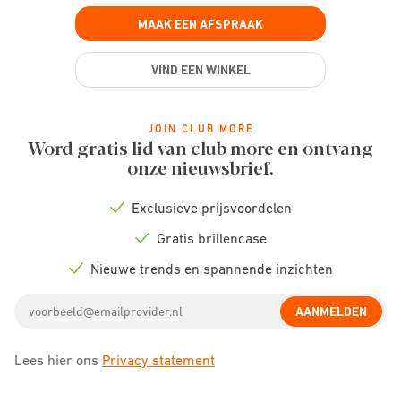
MAAK EEN AFSPRAAK
VIND EEN WINKEL
JOIN CLUB MORE
Word gratis lid van club more en ontvang
onze nieuwsbrief.
Exclusieve prijsvoordelen
Check
icon
Gratis brillencase
Check
icon
Nieuwe trends en spannende inzichten
Check
icon
Email
AANMELDEN
address
Lees hier ons
Privacy statement