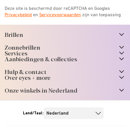
Deze site is beschermd door reCAPTCHA en Googles
Privacybeleid
en
Servicevoorwaarden
zijn van toepassing
Brillen
n
A
r
r
o
w
i
c
o
Zonnebrillen
n
A
r
r
o
w
i
c
o
Services
n
A
r
r
o
w
i
c
o
Aanbiedingen & collecties
n
A
r
r
o
w
i
c
o
Hulp & contact
n
A
r
r
o
w
i
c
o
Over eyes + more
n
A
r
r
o
w
i
c
o
Onze winkels in Nederland
n
A
r
r
o
w
i
c
o
Land/Taal: