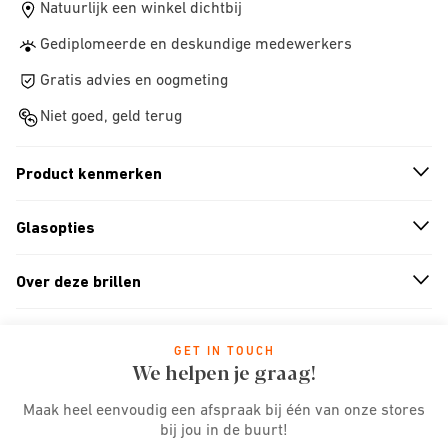
Natuurlijk een winkel dichtbij
Gediplomeerde en deskundige medewerkers
Gratis advies en oogmeting
Niet goed, geld terug
Product kenmerken
n
A
r
r
o
w
i
c
o
Glasopties
n
A
r
r
o
w
i
c
o
Over deze brillen
n
A
r
r
o
w
i
c
o
GET IN TOUCH
We helpen je graag!
Maak heel eenvoudig een afspraak bij één van onze stores
bij jou in de buurt!