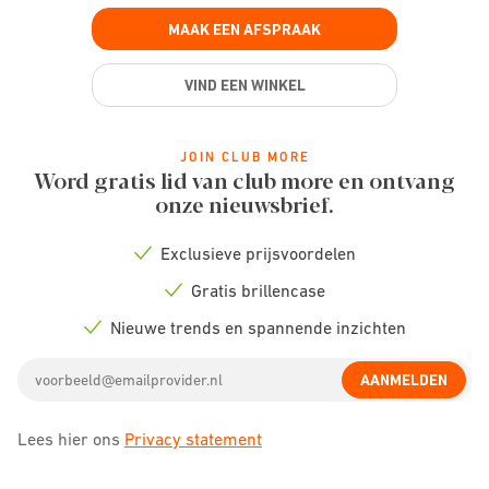
MAAK EEN AFSPRAAK
VIND EEN WINKEL
JOIN CLUB MORE
Word gratis lid van club more en ontvang
onze nieuwsbrief.
Exclusieve prijsvoordelen
Check
icon
Gratis brillencase
Check
icon
Nieuwe trends en spannende inzichten
Check
icon
Email
AANMELDEN
address
Lees hier ons
Privacy statement