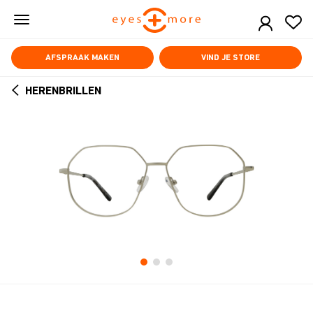
Skip
to
main
content
AFSPRAAK MAKEN
VIND JE STORE
HERENBRILLEN
ARROW
BACK