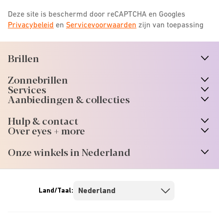
Deze site is beschermd door reCAPTCHA en Googles
Privacybeleid
en
Servicevoorwaarden
zijn van toepassing
Brillen
n
A
r
r
o
w
i
c
o
Zonnebrillen
n
A
r
r
o
w
i
c
o
Services
n
A
r
r
o
w
i
c
o
Aanbiedingen & collecties
n
A
r
r
o
w
i
c
o
Hulp & contact
n
A
r
r
o
w
i
c
o
Over eyes + more
n
A
r
r
o
w
i
c
o
Onze winkels in Nederland
n
A
r
r
o
w
i
c
o
Land/Taal: