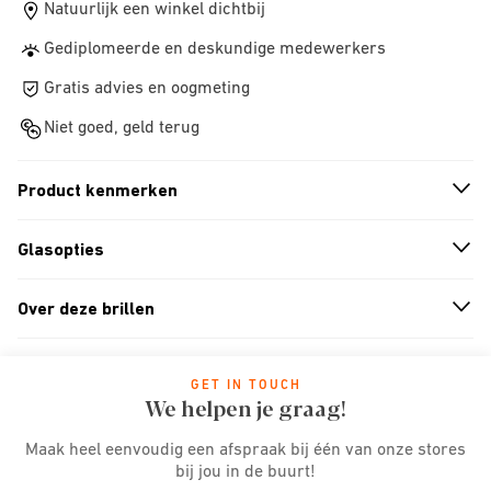
Natuurlijk een winkel dichtbij
Gediplomeerde en deskundige medewerkers
Gratis advies en oogmeting
Niet goed, geld terug
Product kenmerken
n
A
r
r
o
w
i
c
o
Glasopties
n
A
r
r
o
w
i
c
o
Over deze brillen
n
A
r
r
o
w
i
c
o
GET IN TOUCH
We helpen je graag!
Maak heel eenvoudig een afspraak bij één van onze stores
bij jou in de buurt!