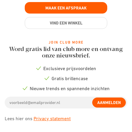
MAAK EEN AFSPRAAK
VIND EEN WINKEL
JOIN CLUB MORE
Word gratis lid van club more en ontvang
onze nieuwsbrief.
Exclusieve prijsvoordelen
Check
icon
Gratis brillencase
Check
icon
Nieuwe trends en spannende inzichten
Check
icon
Email
AANMELDEN
address
Lees hier ons
Privacy statement