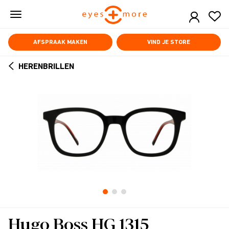
Skip
to
main
content
AFSPRAAK MAKEN
VIND JE STORE
HERENBRILLEN
ARROW
BACK
Hugo Boss HG 1315