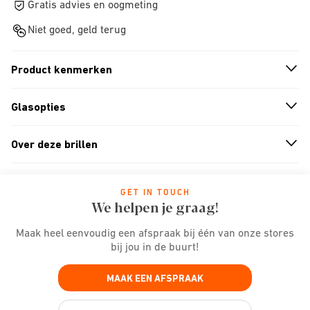
Gratis advies en oogmeting
Niet goed, geld terug
Product kenmerken
n
A
r
r
o
w
i
c
o
Glasopties
n
A
r
r
o
w
i
c
o
Over deze brillen
n
A
r
r
o
w
i
c
o
GET IN TOUCH
We helpen je graag!
Maak heel eenvoudig een afspraak bij één van onze stores
bij jou in de buurt!
MAAK EEN AFSPRAAK