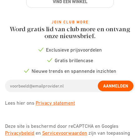
VIND EEN WINKEL
JOIN CLUB MORE
Word gratis lid van club more en ontvang
onze nieuwsbrief.
Exclusieve prijsvoordelen
Check
icon
Gratis brillencase
Check
icon
Nieuwe trends en spannende inzichten
Check
icon
Email
AANMELDEN
address
Lees hier ons
Privacy statement
Deze site is beschermd door reCAPTCHA en Googles
Privacybeleid
en
Servicevoorwaarden
zijn van toepassing