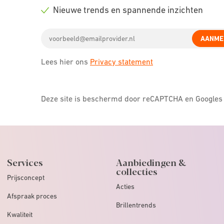
icon
Check
Nieuwe trends en spannende inzichten
icon
Check
Email
icon
AANME
address
Lees hier ons
Privacy statement
Deze site is beschermd door reCAPTCHA en Google
Services
Aanbiedingen &
collecties
Prijsconcept
Acties
Afspraak proces
Brillentrends
Kwaliteit