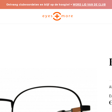
Ontvang clubvoordelen en blijf op de hoogte! •
WORD LID VAN DE CLUB
A
E