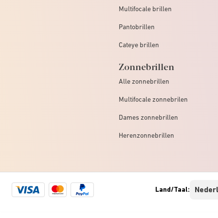
Multifocale brillen
Pantobrillen
Cateye brillen
Zonnebrillen
Alle zonnebrillen
Multifocale zonnebrilen
Dames zonnebrillen
Herenzonnebrillen
Visa
Mastercard
Paypal
Land/Taal:
logo
logo