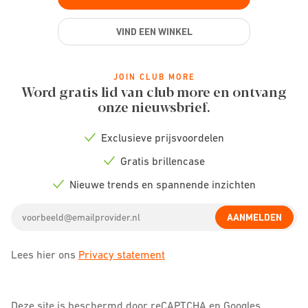
VIND EEN WINKEL
JOIN CLUB MORE
Word gratis lid van club more en ontvang
onze nieuwsbrief.
Exclusieve prijsvoordelen
Check
icon
Gratis brillencase
Check
icon
Nieuwe trends en spannende inzichten
Check
icon
Email
AANMELDEN
address
Lees hier ons
Privacy statement
Deze site is beschermd door reCAPTCHA en Googles