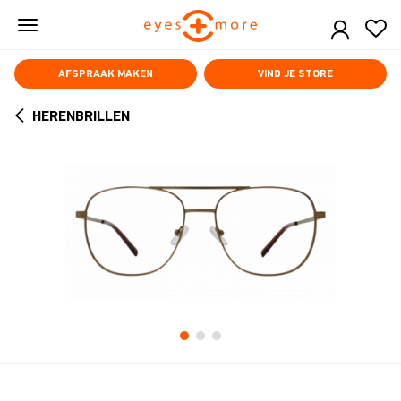
Skip
to
main
content
AFSPRAAK MAKEN
VIND JE STORE
HERENBRILLEN
ARROW
BACK