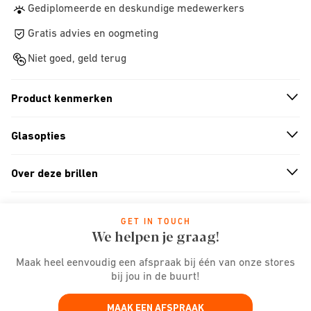
Gediplomeerde en deskundige medewerkers
Gratis advies en oogmeting
Niet goed, geld terug
Product kenmerken
n
A
r
r
o
w
i
c
o
Glasopties
n
A
r
r
o
w
i
c
o
Over deze brillen
n
A
r
r
o
w
i
c
o
GET IN TOUCH
We helpen je graag!
Maak heel eenvoudig een afspraak bij één van onze stores
bij jou in de buurt!
MAAK EEN AFSPRAAK