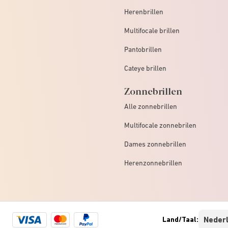
Herenbrillen
Multifocale brillen
Pantobrillen
Cateye brillen
Zonnebrillen
Alle zonnebrillen
Multifocale zonnebrilen
Dames zonnebrillen
Herenzonnebrillen
Visa
Mastercard
Paypal
Land/Taal:
logo
logo