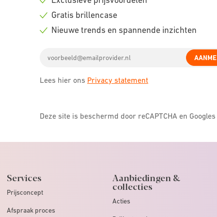
Check
Gratis brillencase
icon
Check
Nieuwe trends en spannende inzichten
icon
Check
Email
icon
AANME
address
Lees hier ons
Privacy statement
Deze site is beschermd door reCAPTCHA en Google
Services
Aanbiedingen &
collecties
Prijsconcept
Acties
Afspraak proces