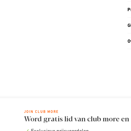
P
G
O
JOIN CLUB MORE
Word gratis lid van club more en
Exclusieve prijsvoordelen