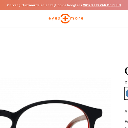
Ontvang clubvoordelen en blijf op de hoogte! •
WORD LID VAN DE CLUB
D
A
E