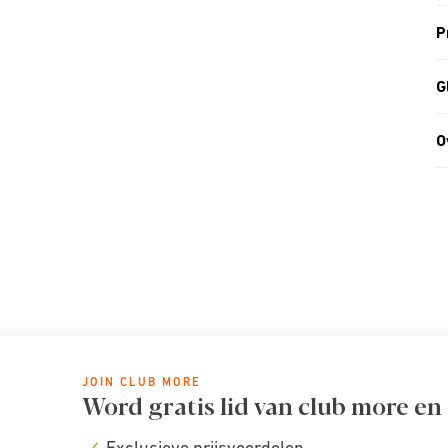
P
G
O
JOIN CLUB MORE
Word gratis lid van club more en
Exclusieve prijsvoordelen