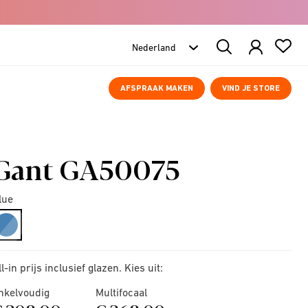
Search
Products
AFSPRAAK MAKEN
VIND JE STORE
Gant GA50075
lue
selected
ll-in prijs inclusief glazen. Kies uit:
nkelvoudig
Multifocaal