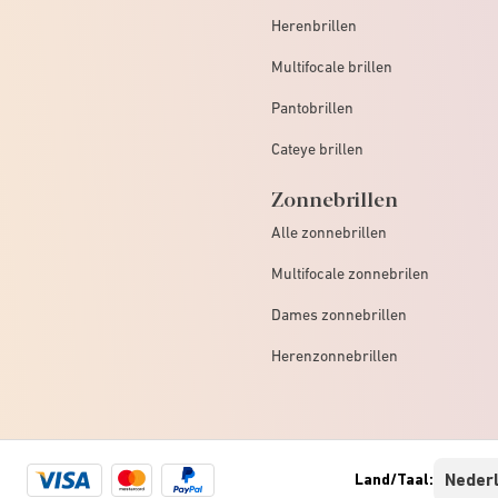
Herenbrillen
Multifocale brillen
Pantobrillen
Cateye brillen
Zonnebrillen
Alle zonnebrillen
Multifocale zonnebrilen
Dames zonnebrillen
Herenzonnebrillen
Visa
Mastercard
Paypal
Land/Taal:
logo
logo