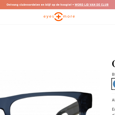
Ontvang clubvoordelen en blijf op de hoogte! •
WORD LID VAN DE CLUB
B
A
E