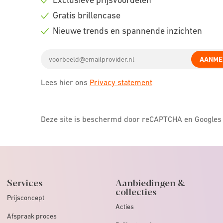
Check
Gratis brillencase
icon
Check
Nieuwe trends en spannende inzichten
icon
Check
Email
icon
AANME
address
Lees hier ons
Privacy statement
Deze site is beschermd door reCAPTCHA en Google
Services
Aanbiedingen &
collecties
Prijsconcept
Acties
Afspraak proces