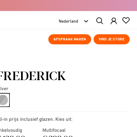
Search
Products
AFSPRAAK MAKEN
VIND JE STORE
FREDERICK
ilver
selected
ll-in prijs inclusief glazen. Kies uit:
nkelvoudig
Multifocaal