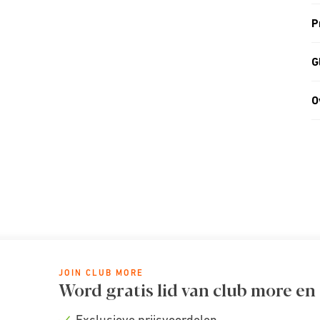
P
G
O
JOIN CLUB MORE
Word gratis lid van club more en
Exclusieve prijsvoordelen