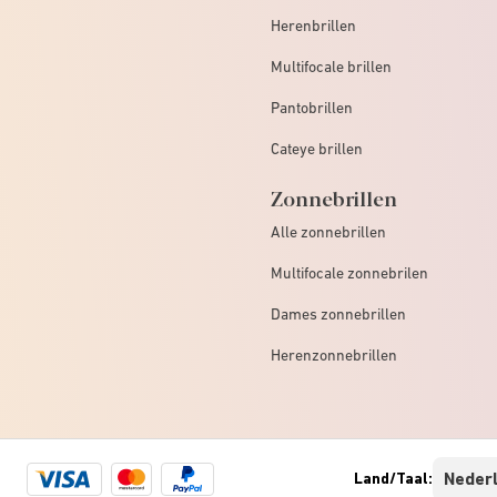
Herenbrillen
Multifocale brillen
Pantobrillen
Cateye brillen
Zonnebrillen
Alle zonnebrillen
Multifocale zonnebrilen
Dames zonnebrillen
Herenzonnebrillen
Visa
Mastercard
Paypal
Land/Taal:
logo
logo