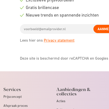
Check
Gratis brillencase
icon
Check
Nieuwe trends en spannende inzichten
icon
Check
Email
icon
AANME
address
Lees hier ons
Privacy statement
Deze site is beschermd door reCAPTCHA en Google
Services
Aanbiedingen &
collecties
Prijsconcept
Acties
Afspraak proces