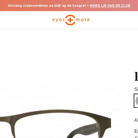
Ontvang clubvoordelen en blijf op de hoogte! •
WORD LID VAN DE CLUB
S
A
E