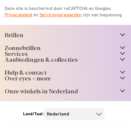
Deze site is beschermd door reCAPTCHA en Googles
Privacybeleid
en
Servicevoorwaarden
zijn van toepassing
Brillen
n
A
r
r
o
w
i
c
o
Zonnebrillen
n
A
r
r
o
w
i
c
o
Services
n
A
r
r
o
w
i
c
o
Aanbiedingen & collecties
n
A
r
r
o
w
i
c
o
Hulp & contact
n
A
r
r
o
w
i
c
o
Over eyes + more
n
A
r
r
o
w
i
c
o
Onze winkels in Nederland
n
A
r
r
o
w
i
c
o
Land/Taal: