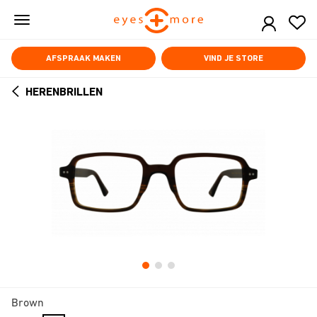
Skip
to
main
content
AFSPRAAK MAKEN
VIND JE STORE
HERENBRILLEN
ARROW
BACK
Brown