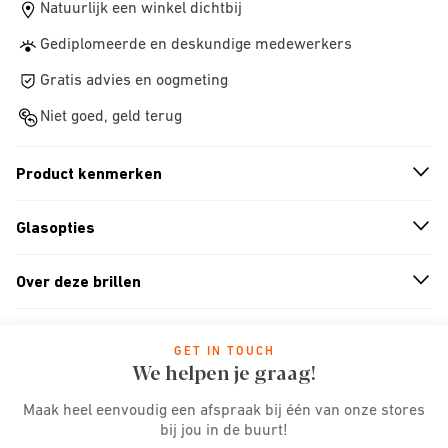
Natuurlijk een winkel dichtbij
Gediplomeerde en deskundige medewerkers
Gratis advies en oogmeting
Niet goed, geld terug
Product kenmerken
n
A
r
r
o
w
i
c
o
Glasopties
n
A
r
r
o
w
i
c
o
Over deze brillen
n
A
r
r
o
w
i
c
o
GET IN TOUCH
We helpen je graag!
Maak heel eenvoudig een afspraak bij één van onze stores
bij jou in de buurt!