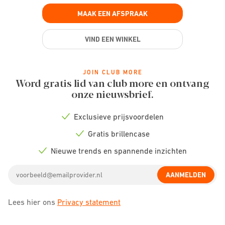
MAAK EEN AFSPRAAK
VIND EEN WINKEL
JOIN CLUB MORE
Word gratis lid van club more en ontvang
onze nieuwsbrief.
Exclusieve prijsvoordelen
Check
icon
Gratis brillencase
Check
icon
Nieuwe trends en spannende inzichten
Check
icon
Email
AANMELDEN
address
Lees hier ons
Privacy statement