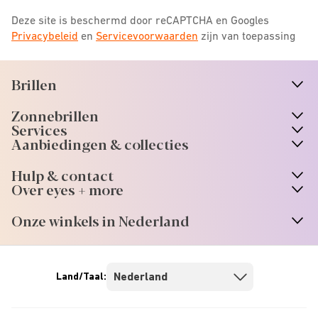
Deze site is beschermd door reCAPTCHA en Googles
Privacybeleid
en
Servicevoorwaarden
zijn van toepassing
Brillen
n
A
r
r
o
w
i
c
o
Zonnebrillen
n
A
r
r
o
w
i
c
o
Services
n
A
r
r
o
w
i
c
o
Aanbiedingen & collecties
n
A
r
r
o
w
i
c
o
Hulp & contact
n
A
r
r
o
w
i
c
o
Over eyes + more
n
A
r
r
o
w
i
c
o
Onze winkels in Nederland
n
A
r
r
o
w
i
c
o
Land/Taal: