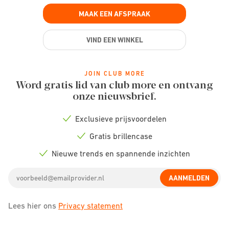
MAAK EEN AFSPRAAK
VIND EEN WINKEL
JOIN CLUB MORE
Word gratis lid van club more en ontvang
onze nieuwsbrief.
Exclusieve prijsvoordelen
Check
icon
Gratis brillencase
Check
icon
Nieuwe trends en spannende inzichten
Check
icon
Email
AANMELDEN
address
Lees hier ons
Privacy statement