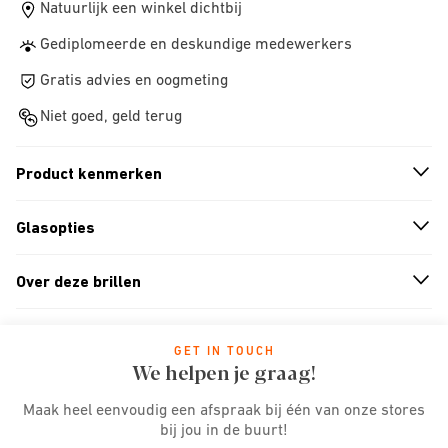
Natuurlijk een winkel dichtbij
Gediplomeerde en deskundige medewerkers
Gratis advies en oogmeting
Niet goed, geld terug
Product kenmerken
n
A
r
r
o
w
i
c
o
Glasopties
n
A
r
r
o
w
i
c
o
Over deze brillen
n
A
r
r
o
w
i
c
o
GET IN TOUCH
We helpen je graag!
Maak heel eenvoudig een afspraak bij één van onze stores
bij jou in de buurt!