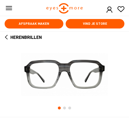
Skip
to
main
content
AFSPRAAK MAKEN
VIND JE STORE
HERENBRILLEN
ARROW
BACK