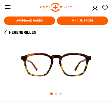
Skip
to
main
content
AFSPRAAK MAKEN
VIND JE STORE
HERENBRILLEN
ARROW
BACK