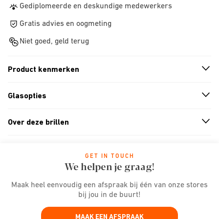
Gediplomeerde en deskundige medewerkers
Gratis advies en oogmeting
Niet goed, geld terug
Product kenmerken
n
A
r
r
o
w
i
c
o
Glasopties
n
A
r
r
o
w
i
c
o
Over deze brillen
n
A
r
r
o
w
i
c
o
GET IN TOUCH
We helpen je graag!
Maak heel eenvoudig een afspraak bij één van onze stores
bij jou in de buurt!
MAAK EEN AFSPRAAK