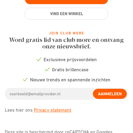
VIND EEN WINKEL
JOIN CLUB MORE
Word gratis lid van club more en ontvang
onze nieuwsbrief.
Exclusieve prijsvoordelen
Check
icon
Gratis brillencase
Check
icon
Nieuwe trends en spannende inzichten
Check
icon
Email
AANMELDEN
address
Lees hier ons
Privacy statement
Deze site is beschermd door reCAPTCHA en Googles