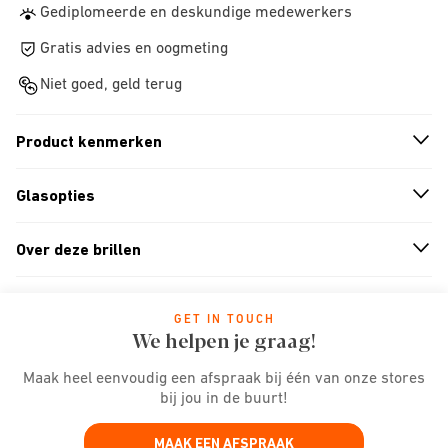
Gediplomeerde en deskundige medewerkers
Gratis advies en oogmeting
Niet goed, geld terug
Product kenmerken
n
A
r
r
o
w
i
c
o
Glasopties
n
A
r
r
o
w
i
c
o
Over deze brillen
n
A
r
r
o
w
i
c
o
GET IN TOUCH
We helpen je graag!
Maak heel eenvoudig een afspraak bij één van onze stores
bij jou in de buurt!
MAAK EEN AFSPRAAK