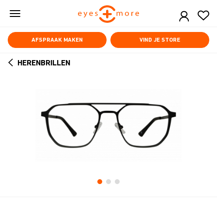
Skip
to
main
content
AFSPRAAK MAKEN
VIND JE STORE
HERENBRILLEN
ARROW
BACK