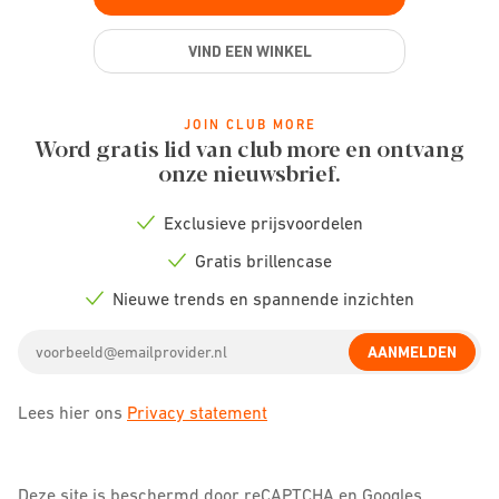
VIND EEN WINKEL
JOIN CLUB MORE
Word gratis lid van club more en ontvang
onze nieuwsbrief.
Exclusieve prijsvoordelen
Check
icon
Gratis brillencase
Check
icon
Nieuwe trends en spannende inzichten
Check
icon
Email
AANMELDEN
address
Lees hier ons
Privacy statement
Deze site is beschermd door reCAPTCHA en Googles