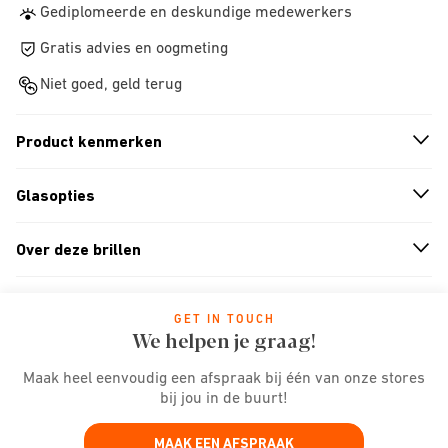
Gediplomeerde en deskundige medewerkers
Gratis advies en oogmeting
Niet goed, geld terug
Product kenmerken
n
A
r
r
o
w
i
c
o
Glasopties
n
A
r
r
o
w
i
c
o
Over deze brillen
n
A
r
r
o
w
i
c
o
GET IN TOUCH
We helpen je graag!
Maak heel eenvoudig een afspraak bij één van onze stores
bij jou in de buurt!
MAAK EEN AFSPRAAK