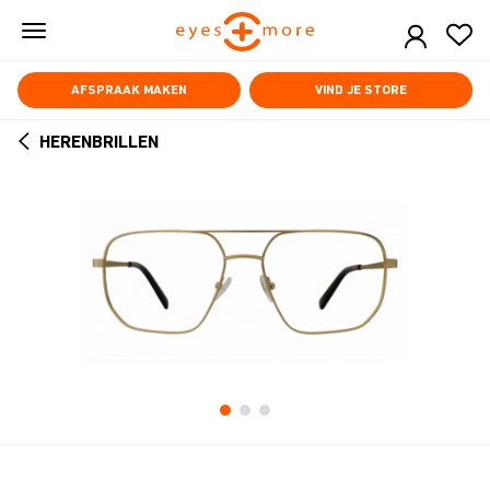
Skip
to
main
content
AFSPRAAK MAKEN
VIND JE STORE
HERENBRILLEN
ARROW
BACK