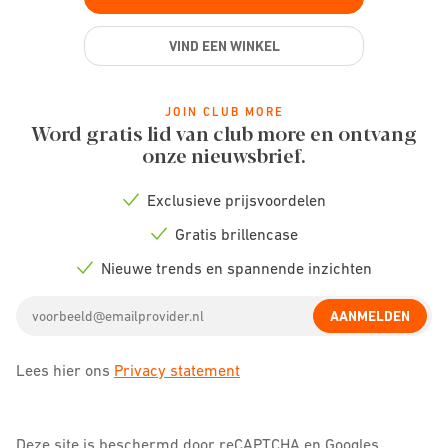
VIND EEN WINKEL
JOIN CLUB MORE
Word gratis lid van club more en ontvang
onze nieuwsbrief.
Exclusieve prijsvoordelen
Check
icon
Gratis brillencase
Check
icon
Nieuwe trends en spannende inzichten
Check
icon
Email
AANMELDEN
address
Lees hier ons
Privacy statement
Deze site is beschermd door reCAPTCHA en Googles