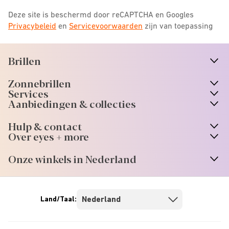
Deze site is beschermd door reCAPTCHA en Googles
Privacybeleid
en
Servicevoorwaarden
zijn van toepassing
Brillen
n
A
r
r
o
w
i
c
o
Zonnebrillen
n
A
r
r
o
w
i
c
o
Services
n
A
r
r
o
w
i
c
o
Aanbiedingen & collecties
n
A
r
r
o
w
i
c
o
Hulp & contact
n
A
r
r
o
w
i
c
o
Over eyes + more
n
A
r
r
o
w
i
c
o
Onze winkels in Nederland
n
A
r
r
o
w
i
c
o
Land/Taal: