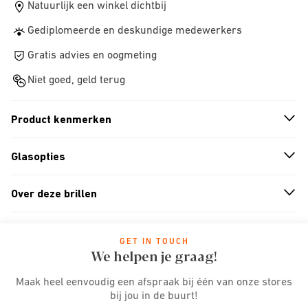
Natuurlijk een winkel dichtbij
Gediplomeerde en deskundige medewerkers
Gratis advies en oogmeting
Niet goed, geld terug
Product kenmerken
n
A
r
r
o
w
i
c
o
Glasopties
n
A
r
r
o
w
i
c
o
Over deze brillen
n
A
r
r
o
w
i
c
o
GET IN TOUCH
We helpen je graag!
Maak heel eenvoudig een afspraak bij één van onze stores
bij jou in de buurt!