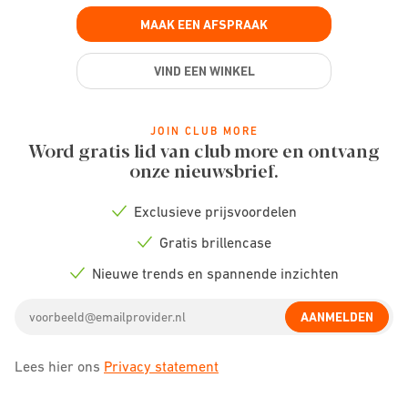
MAAK EEN AFSPRAAK
VIND EEN WINKEL
JOIN CLUB MORE
Word gratis lid van club more en ontvang
onze nieuwsbrief.
Exclusieve prijsvoordelen
Check
icon
Gratis brillencase
Check
icon
Nieuwe trends en spannende inzichten
Check
icon
Email
AANMELDEN
address
Lees hier ons
Privacy statement