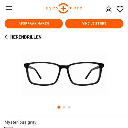
Skip
to
main
content
AFSPRAAK MAKEN
VIND JE STORE
HERENBRILLEN
ARROW
BACK
Mysterious gray